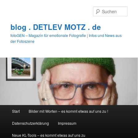
Zum
primären
Such
Inhalt
springen
blog . DETLEV MOTZ . de
fotoGEN – Magazin für emotionale Fotografie | Infos und News aus
der Fotoszene
Hauptmenü
Start
Bilder mit Worten – es kommt etwas auf uns zu !
Datenschutzerklärung
Impressum
Neue KL-Tools – es kommt etwas auf uns zu