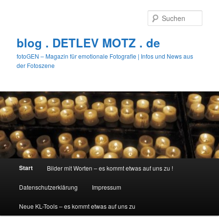
Zum
Zum
primären
sekundären
Such
Inhalt
Inhalt
springen
springen
blog . DETLEV MOTZ . de
fotoGEN – Magazin für emotionale Fotografie | Infos und News aus
der Fotoszene
Hauptmenü
Start
Bilder mit Worten – es kommt etwas auf uns zu !
Datenschutzerklärung
Impressum
Neue KL-Tools – es kommt etwas auf uns zu