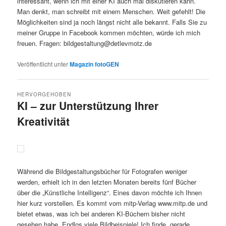
interessant, wenn ich mit einer KI auch mal diskutieren kann.
Man denkt, man schreibt mit einem Menschen. Weit gefehlt! Die
Möglichkeiten sind ja noch längst nicht alle bekannt. Falls Sie zu
meiner Gruppe in Facebook kommen möchten, würde ich mich
freuen. Fragen: bildgestaltung@detlevmotz.de
Veröffentlicht unter
Magazin fotoGEN
HERVORGEHOBEN
KI – zur Unterstützung Ihrer
Kreativität
Veröffentlicht am
2.3.2025
von
Detlev Motz
Während die Bildgestaltungsbücher für Fotografen weniger
werden, erhielt ich in den letzten Monaten bereits fünf Bücher
über die „Künstliche Intelligenz“. Eines davon möchte ich Ihnen
hier kurz vorstellen. Es kommt vom mitp-Verlag www.mitp.de und
bietet etwas, was ich bei anderen KI-Büchern bisher nicht
gesehen habe. Endlos viele Bildbeispiele! Ich finde, gerade