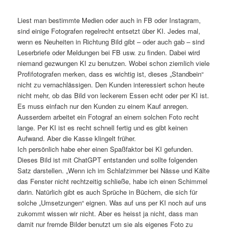
Veröffentlicht am
1.3.2025
von
Detlev Motz
Liest man bestimmte Medien oder auch in FB oder Instagram,
sind einige Fotografen regelrecht entsetzt über KI. Jedes mal,
wenn es Neuheiten in Richtung Bild gibt – oder auch gab – sind
Leserbriefe oder Meldungen bei FB usw. zu finden. Dabei wird
niemand gezwungen KI zu benutzen. Wobei schon ziemlich viele
Profifotografen merken, dass es wichtig ist, dieses „Standbein“
nicht zu vernachlässigen. Den Kunden interessiert schon heute
nicht mehr, ob das Bild von leckerem Essen echt oder per KI ist.
Es muss einfach nur den Kunden zu einem Kauf anregen.
Ausserdem arbeitet ein Fotograf an einem solchen Foto recht
lange. Per KI ist es recht schnell fertig und es gibt keinen
Aufwand. Aber die Kasse klingelt früher.
Ich persönlich habe eher einen Spaßfaktor bei KI gefunden.
Dieses Bild ist mit ChatGPT entstanden und sollte folgenden
Satz darstellen. „Wenn ich im Schlafzimmer bei Nässe und Kälte
das Fenster nicht rechtzeitig schließe, habe ich einen Schimmel
darin. Natürlich gibt es auch Sprüche in Büchern, die sich für
solche „Umsetzungen“ eignen. Was auf uns per KI noch auf uns
zukommt wissen wir nicht. Aber es heisst ja nicht, dass man
damit nur fremde Bilder benutzt um sie als eigenes Foto zu