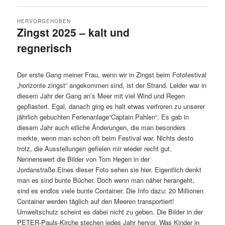
HERVORGEHOBEN
Zingst 2025 – kalt und
regnerisch
Veröffentlicht am
6.6.2025
von
Detlev Motz
Der erste Gang meiner Frau, wenn wir in Zingst beim Fotofestival
„horizonte zingst“ angekommen sind, ist der Strand. Leider war in
diesem Jahr der Gang an’s Meer mit viel Wind und Regen
gepflastert. Egal, danach ging es halt etwas verfroren zu unserer
jährlich gebuchten Ferienanlage“Captain Pahlen“. Es gab in
diesem Jahr auch etliche Änderungen, die man besonders
merkte, wenn man schon oft beim Festival war. Nichts desto
trotz, die Ausstellungen gefielen mir wieder recht gut.
Nennenswert die Bilder von Tom Hegen in der
Jordanstraße.Eines dieser Foto sehen sie hier. Eigentlich denkt
man es sind bunte Bücher. Doch wenn man näher herangeht,
sind es endlos viele bunte Container. Die Info dazu: 20 Millionen
Container werden täglich auf den Meeren transportiert!
Umweltschutz scheint es dabei nicht zu geben. Die Bilder in der
PETER-Pauls-Kirche stechen jedes Jahr hervor. Was Kinder in