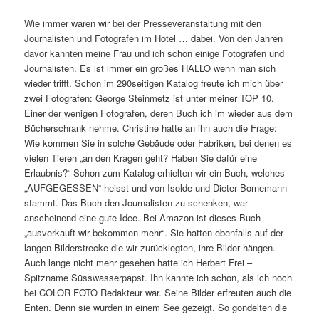
Wie immer waren wir bei der Presseveranstaltung mit den
Journalisten und Fotografen im Hotel … dabei. Von den Jahren
davor kannten meine Frau und ich schon einige Fotografen und
Journalisten. Es ist immer ein großes HALLO wenn man sich
wieder trifft. Schon im 290seitigen Katalog freute ich mich über
zwei Fotografen: George Steinmetz ist unter meiner TOP 10.
Einer der wenigen Fotografen, deren Buch ich im wieder aus dem
Bücherschrank nehme. Christine hatte an ihn auch die Frage:
Wie kommen Sie in solche Gebäude oder Fabriken, bei denen es
vielen Tieren „an den Kragen geht? Haben Sie dafür eine
Erlaubnis?“ Schon zum Katalog erhielten wir ein Buch, welches
„AUFGEGESSEN“ heisst und von Isolde und Dieter Bornemann
stammt. Das Buch den Journalisten zu schenken, war
anscheinend eine gute Idee. Bei Amazon ist dieses Buch
„ausverkauft wir bekommen mehr“. Sie hatten ebenfalls auf der
langen Bilderstrecke die wir zurücklegten, ihre Bilder hängen.
Auch lange nicht mehr gesehen hatte ich Herbert Frei –
Spitzname Süsswasserpapst. Ihn kannte ich schon, als ich noch
bei COLOR FOTO Redakteur war. Seine Bilder erfreuten auch die
Enten. Denn sie wurden in einem See gezeigt. So gondelten die