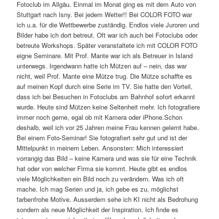
Fotoclub im Allgäu. Einmal im Monat ging es mit dem Auto von
Stuttgart nach Isny. Bei jedem Wetter!! Bei COLOR FOTO war
ich u.a. für die Wettbewerbe zuständig. Endlos viele Juroren und
Bilder habe ich dort betreut. Oft war ich auch bei Fotoclubs oder
betreute Workshops. Später veranstaltete ich mit COLOR FOTO
eigne Seminare. Mit Prof. Mante war ich als Betreuer in Island
unterwegs. Irgendwann hatte ich Mützen auf – nein, das war
nicht, weil Prof. Mante eine Mütze trug. Die Mütze schaffte es
auf meinen Kopf durch eine Serie im TV. Sie hatte den Vorteil,
dass ich bei Besuchen in Fotoclubs am Bahnhof sofort erkannt
wurde. Heute sind Mützen keine Seltenheit mehr. Ich fotografiere
immer noch gerne, egal ob mit Kamera oder iPhone.Schon
deshalb, weil ich vor 25 Jahren meine Frau kennen gelernt habe.
Bei einem Foto-Seminar! Sie fotografiert sehr gut und ist der
Mittelpunkt in meinem Leben. Ansonsten: Mich interessiert
vorrangig das Bild – keine Kamera und was sie für eine Technik
hat oder von welcher Firma sie kommt. Heute gibt es endlos
viele Möglichkeiten ein Bild noch zu verändern. Was ich oft
mache. Ich mag Serien und ja, ich gebe es zu, möglichst
farbenfrohe Motive. Ausserdem sehe ich KI nicht als Bedrohung
sondern als neue Möglichkeit der Inspiration. Ich finde es