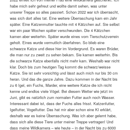
habe mich sehr gefreut und wollte damit sehen, was unter
unserer Treppe so alles passiert. Schon 2022 war ich überrascht,
was sich dort alles tat. Eine weitere Überraschung kam ein Jahr
später. Eine Katzenmutter tauchte mit 4 Kätzchen auf. Sie selbst
war ein paar Wochen später verschwunden. Die 4 Kätzchen
kamen aber weiterhin. Später wurde eines vom Tierschutzverrein
geholt. Eines wurde vermutlich überfahren. So blieb eine
schwarze Katze und diese hier im Vordergrund. Es waren Brüder,
die man nur zu zweit zu sehen bekam. Sie kamen weiterhin. Bis
die schwarze Katze ebenfalls nicht mehr kam. Weshalb war nicht
klar. Doch bis zum heutigen Tag kommt die schwarz/weisse
Katze. Sie ist sehr vorsichtig und lässt auch mich nur bis 30 cm
heran. Und das die ganze Jahre. Dazu kommen in der Nacht bis
zu 6 Igel, ein Fuchs, Marder, eine weitere Katze die ich nicht
kenne und endlos viele Vögel. Bei diesem Wetter wie jetzt im
Juni, gibt es natürlich zum normalen Futter auch noch Wasser.
Interessant dabei ist, dass der Fuchs alles frisst. Katzenfutter,
Igelfutter, Vogelfutter. Das hat mir aber schon eine KI erklärt,
deshalb war es keine Überraschung. Was ich aber gelernt habe,
dass sich alle diese Tiere unter meiner Treppe vertragen! Und
dass meine Wildkamera – wie heute – in der Nacht bis zu 6000