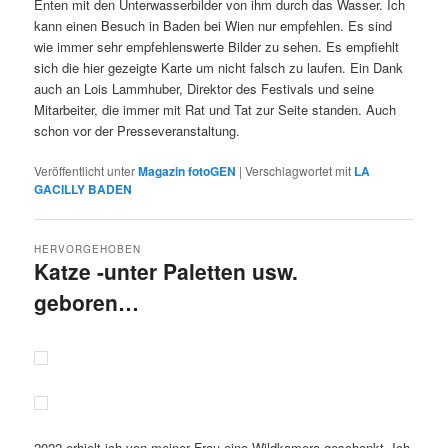
Enten mit den Unterwasserbilder von ihm durch das Wasser. Ich
kann einen Besuch in Baden bei Wien nur empfehlen. Es sind
wie immer sehr empfehlenswerte Bilder zu sehen. Es empfiehlt
sich die hier gezeigte Karte um nicht falsch zu laufen. Ein Dank
auch an Lois Lammhuber, Direktor des Festivals und seine
Mitarbeiter, die immer mit Rat und Tat zur Seite standen. Auch
schon vor der Presseveranstaltung.
Veröffentlicht unter
Magazin fotoGEN
|
Verschlagwortet mit
LA
GACILLY BADEN
HERVORGEHOBEN
Katze -unter Paletten usw.
geboren…
Veröffentlicht am
22.6.2025
von
Detlev Motz
2022 erhielt ich von meiner Frau eine Wildkamera geschenkt. Ich