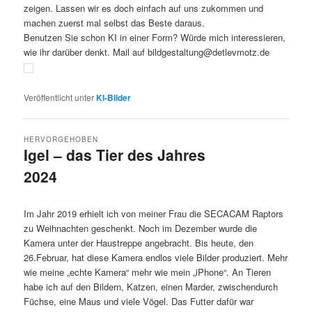
zeigen. Lassen wir es doch einfach auf uns zukommen und
machen zuerst mal selbst das Beste daraus.
Benutzen Sie schon KI in einer Form? Würde mich interessieren,
wie ihr darüber denkt. Mail auf bildgestaltung@detlevmotz.de
Veröffentlicht unter
KI-Bilder
HERVORGEHOBEN
Igel – das Tier des Jahres
2024
Veröffentlicht am
26.2.2025
von
Detlev Motz
Im Jahr 2019 erhielt ich von meiner Frau die SECACAM Raptors
zu Weihnachten geschenkt. Noch im Dezember wurde die
Kamera unter der Haustreppe angebracht. Bis heute, den
26.Februar, hat diese Kamera endlos viele Bilder produziert. Mehr
wie meine „echte Kamera“ mehr wie mein „iPhone“. An Tieren
habe ich auf den Bildern, Katzen, einen Marder, zwischendurch
Füchse, eine Maus und viele Vögel. Das Futter dafür war