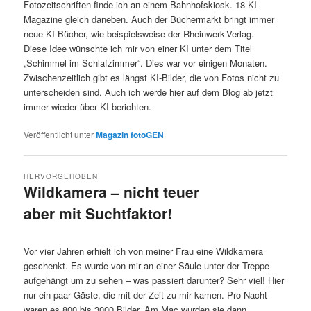
Fotozeitschriften finde ich an einem Bahnhofskiosk. 18 KI-
Magazine gleich daneben. Auch der Büchermarkt bringt immer
neue KI-Bücher, wie beispielsweise der Rheinwerk-Verlag.
Diese Idee wünschte ich mir von einer KI unter dem Titel
„Schimmel im Schlafzimmer“. Dies war vor einigen Monaten.
Zwischenzeitlich gibt es längst KI-Bilder, die von Fotos nicht zu
unterscheiden sind. Auch ich werde hier auf dem Blog ab jetzt
immer wieder über KI berichten.
Veröffentlicht unter
Magazin fotoGEN
HERVORGEHOBEN
Wildkamera – nicht teuer
aber mit Suchtfaktor!
Veröffentlicht am
27.10.2025
von
Detlev Motz
Vor vier Jahren erhielt ich von meiner Frau eine Wildkamera
geschenkt. Es wurde von mir an einer Säule unter der Treppe
aufgehängt um zu sehen – was passiert darunter? Sehr viel! Hier
nur ein paar Gäste, die mit der Zeit zu mir kamen. Pro Nacht
waren es 800 bis 3000 Bilder. Am Mac wurden sie dann