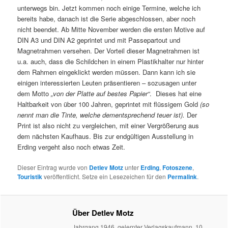
unterwegs bin. Jetzt kommen noch einige Termine, welche ich
bereits habe, danach ist die Serie abgeschlossen, aber noch
nicht beendet. Ab Mitte November werden die ersten Motive auf
DIN A3 und DIN A2 geprintet und mit Passepartout und
Magnetrahmen versehen. Der Vorteil dieser Magnetrahmen ist
u.a. auch, dass die Schildchen in einem Plastikhalter nur hinter
dem Rahmen eingeklickt werden müssen. Dann kann ich sie
einigen interessierten Leuten präsentieren – sozusagen unter
dem Motto
„von der Platte auf bestes Papier“
. Dieses hat eine
Haltbarkeit von über 100 Jahren, geprintet mit flüssigem Gold
(so
nennt man die Tinte, welche dementsprechend teuer ist).
Der
Print ist also nicht zu vergleichen, mit einer Vergrößerung aus
dem nächsten Kaufhaus. Bis zur endgültigen Ausstellung in
Erding vergeht also noch etwas Zeit.
Dieser Eintrag wurde von
Detlev Motz
unter
Erding
,
Fotoszene
,
Touristik
veröffentlicht. Setze ein Lesezeichen für den
Permalink
.
Über Detlev Motz
Jahrgang 1946, gelernter Verlagskaufmann, 10