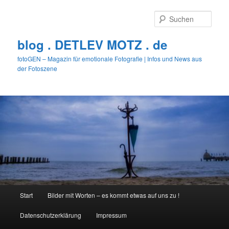
Zum
primären
Such
Inhalt
springen
blog . DETLEV MOTZ . de
fotoGEN – Magazin für emotionale Fotografie | Infos und News aus
der Fotoszene
Hauptmenü
Start
Bilder mit Worten – es kommt etwas auf uns zu !
Datenschutzerklärung
Impressum