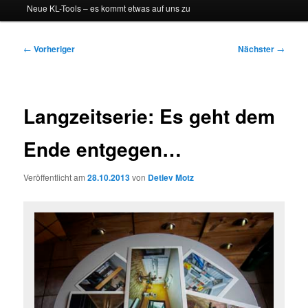
Neue KL-Tools – es kommt etwas auf uns zu
Beitragsnavigation
←
Vorheriger
Nächster
→
Langzeitserie: Es geht dem
Ende entgegen…
Veröffentlicht am
28.10.2013
von
Detlev Motz