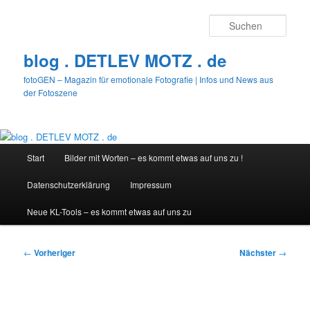
Zum
primären
Such
Inhalt
springen
blog . DETLEV MOTZ . de
fotoGEN – Magazin für emotionale Fotografie | Infos und News aus
der Fotoszene
Hauptmenü
Start
Bilder mit Worten – es kommt etwas auf uns zu !
Datenschutzerklärung
Impressum
Neue KL-Tools – es kommt etwas auf uns zu
Beitragsnavigation
←
Vorheriger
Nächster
→