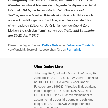
Namibia
von Josef Niedermeier,
Sagenhafte Alpen
von Bernd
Römmelt,
Bildsprache
von Martin Zurmühle und
Lost
Wallpapers
von Manfred Kriegelstein. Natürlich gibt es noch
andere Ausstellungen und Vorträge, aber diese verrate ich zu
einem anderen Zeitpunkt. Dafür ist ja noch genügend Zeit.
Merken Sie sich den Termin schon vor:
Treffpunkt Laupheim
am 25/26. April 2015
Dieser Eintrag wurde von
Detlev Motz
unter
Fotoszene
,
Touristik
veröffentlicht. Setze ein Lesezeichen für den
Permalink
.
Über Detlev Motz
Jahrgang 1946, gelernter Verlagskaufmann, 10
Jahre bei READER DIGEST, 25 Jahre Redakteur
bei COLOR FOTO, diverse Bücher, Kodak
Fotobuchpreis 1999 für "Kreative Bildgestaltung
in der Fotografie", TV-Serie, DAS ABC DER
FOTOGRAFIE. Seit 21 Jahren mit meiner Frau
zusammen, die ebenfalls gerne und sehr gut
fotografiert. Ab 2018 zwei 2seitige Berichte in
COLOR FOTO: Bildgestaltung und Besprechung