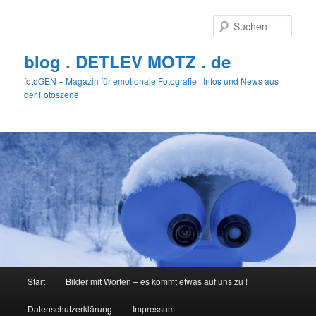
Zum
primären
Such
Inhalt
springen
blog . DETLEV MOTZ . de
fotoGEN – Magazin für emotionale Fotografie | Infos und News aus
der Fotoszene
Hauptmenü
Start
Bilder mit Worten – es kommt etwas auf uns zu !
Datenschutzerklärung
Impressum