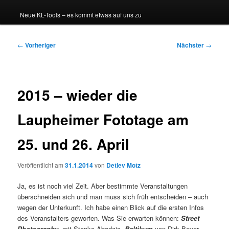
Neue KL-Tools – es kommt etwas auf uns zu
Beitragsnavigation
←
Vorheriger
Nächster
→
2015 – wieder die
Laupheimer Fototage am
25. und 26. April
Veröffentlicht am
31.1.2014
von
Detlev Motz
Ja, es ist noch viel Zeit. Aber bestimmte Veranstaltungen
überschneiden sich und man muss sich früh entscheiden – auch
wegen der Unterkunft. Ich habe einen Blick auf die ersten Infos
des Veranstalters geworfen. Was Sie erwarten können:
Street
Photography
mit Stanko Abadzic,
Baltikum
von Dirk Beyer,