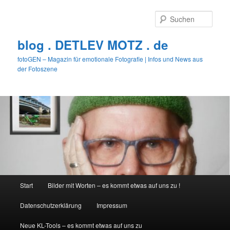
Zum
primären
Such
Inhalt
springen
blog . DETLEV MOTZ . de
fotoGEN – Magazin für emotionale Fotografie | Infos und News aus
der Fotoszene
Hauptmenü
Start
Bilder mit Worten – es kommt etwas auf uns zu !
Datenschutzerklärung
Impressum
Neue KL-Tools – es kommt etwas auf uns zu