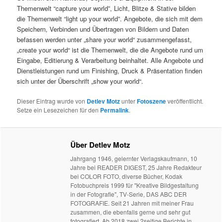
Themenwelt “capture your world”, Licht, Blitze & Stative bilden
die Themenwelt “light up your world”. Angebote, die sich mit dem
Speichern, Verbinden und Übertragen von Bildern und Daten
befassen werden unter „share your world“ zusammengefasst,
„create your world“ ist die Themenwelt, die die Angebote rund um
Eingabe, Editierung & Verarbeitung beinhaltet. Alle Angebote und
Dienstleistungen rund um Finishing, Druck & Präsentation finden
sich unter der Überschrift „show your world“.
Dieser Eintrag wurde von
Detlev Motz
unter
Fotoszene
veröffentlicht.
Setze ein Lesezeichen für den
Permalink
.
Über Detlev Motz
Jahrgang 1946, gelernter Verlagskaufmann, 10
Jahre bei READER DIGEST, 25 Jahre Redakteur
bei COLOR FOTO, diverse Bücher, Kodak
Fotobuchpreis 1999 für "Kreative Bildgestaltung
in der Fotografie", TV-Serie, DAS ABC DER
FOTOGRAFIE. Seit 21 Jahren mit meiner Frau
zusammen, die ebenfalls gerne und sehr gut
fotografiert. Ab 2018 zwei 2seitige Berichte in