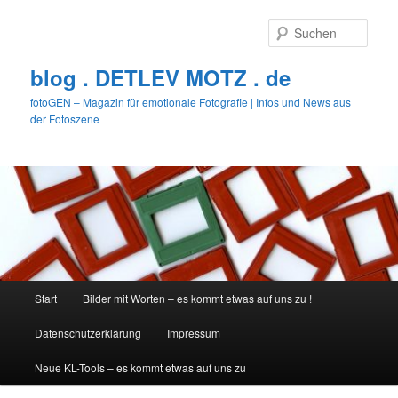
Zum
primären
Such
Inhalt
springen
blog . DETLEV MOTZ . de
fotoGEN – Magazin für emotionale Fotografie | Infos und News aus
der Fotoszene
Hauptmenü
Start
Bilder mit Worten – es kommt etwas auf uns zu !
Datenschutzerklärung
Impressum
Neue KL-Tools – es kommt etwas auf uns zu