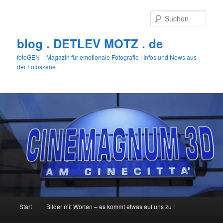
Zum
primären
Such
Inhalt
springen
blog . DETLEV MOTZ . de
fotoGEN – Magazin für emotionale Fotografie | Infos und News aus
der Fotoszene
Hauptmenü
Start
Bilder mit Worten – es kommt etwas auf uns zu !