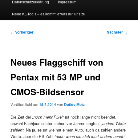
Datenschutzerklärung
Impressum
Neue KL-Tools – es kommt etwas auf uns zu
Beitragsnavigation
←
Vorheriger
Nächster
→
Neues Flaggschiff von
Pentax mit 53 MP und
CMOS-Bildsensor
Veröffentlicht am
15.4.2014
von
Detlev Motz
Die Zeit der
„noch mehr Pixel“
ist noch lange nicht beendet,
obwohl Fachjournalisten schon vor Jahren sagten,
„andere Werte
zählen“.
Na ja, es ist wie mit einem Auto, auch da zählen andere
Werte, aber die PS-Zahl
(auch wenn sie sich jetzt anders nennt)