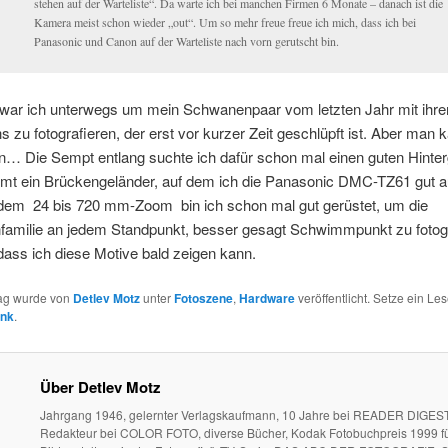
stehen auf der Warteliste“. Da warte ich bei manchen Firmen 6 Monate – danach ist die
Kamera meist schon wieder „out“. Um so mehr freue freue ich mich, dass ich bei
Panasonic und Canon auf der Warteliste nach vorn gerutscht bin.
h war ich unterwegs um mein Schwanenpaar vom letzten Jahr mit ihr
zu fotografieren, der erst vor kurzer Zeit geschlüpft ist. Aber man k
n… Die Sempt entlang suchte ich dafür schon mal einen guten Hinter
t ein Brückengeländer, auf dem ich die Panasonic DMC-TZ61 gut au
 dem 24 bis 720 mm-Zoom bin ich schon mal gut gerüstet, um die
amilie an jedem Standpunkt, besser gesagt Schwimmpunkt zu fotogr
 dass ich diese Motive bald zeigen kann.
rag wurde von
Detlev Motz
unter
Fotoszene
,
Hardware
veröffentlicht. Setze ein Le
ink
.
Über Detlev Motz
Jahrgang 1946, gelernter Verlagskaufmann, 10 Jahre bei READER DIGEST
Redakteur bei COLOR FOTO, diverse Bücher, Kodak Fotobuchpreis 1999 fü