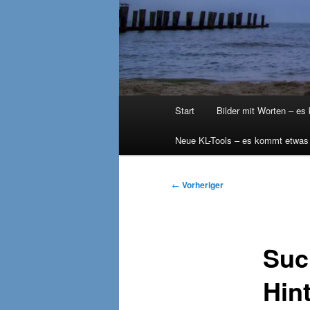
Hauptmenü
Start
Bilder mit Worten – es
Neue KL-Tools – es kommt etwas
Beitragsnavigation
←
Vorheriger
Suc
Hin