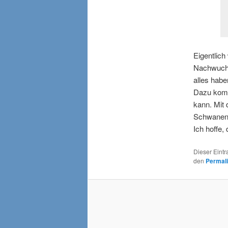
Eigentlic
Nachwuchs 
alles habe
Dazu komm
kann. Mit
Schwanenf
Ich hoffe,
Dieser Eint
den
Permal