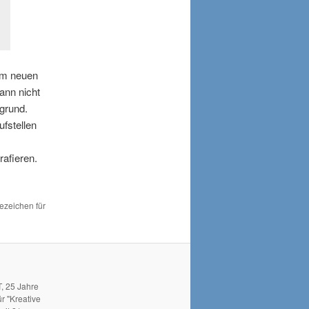
em neuen
ann nicht
grund.
fstellen
afieren.
sezeichen für
, 25 Jahre
r "Kreative