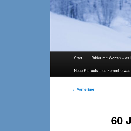
Hauptmenü
Start
Bilder mit Worten – es
Neue KL-Tools – es kommt etwas
Beitragsnavigation
←
Vorheriger
60 