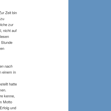
Zur Zeit bin
 zu
lche zur
, nicht auf
diesen
r Stunde
ten
en nach
n einem in
tellt hatte
men.
re kenne,
em Motto
 Erfolg und