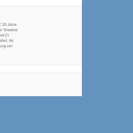
, 25 Jahre
r "Kreative
eit 21
fiert. Ab
hung von