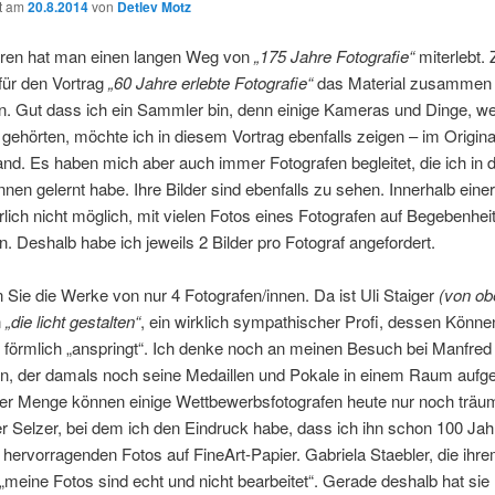
ht am
20.8.2014
von
Detlev Motz
hren hat man einen langen Weg von
„175 Jahre Fotografie“
miterlebt. 
 für den Vortrag
„60 Jahre erlebte Fotografie“
das Material zusammen
 Gut dass ich ein Sammler bin, denn einige Kameras und Dinge, we
 gehörten, möchte ich in diesem Vortrag ebenfalls zeigen – im Original
nd. Es haben mich aber auch immer Fotografen begleitet, die ich in 
nen gelernt habe. Ihre Bilder sind ebenfalls zu sehen. Innerhalb eine
ürlich nicht möglich, mit vielen Fotos eines Fotografen auf Begebenhei
. Deshalb habe ich jeweils 2 Bilder pro Fotograf angefordert.
 Sie die Werke von nur 4 Fotografen/innen. Da ist Uli Staiger
(von ob
n
„die licht gestalten“
, ein wirklich sympathischer Profi, dessen Könne
 förmlich „anspringt“. Ich denke noch an meinen Besuch bei Manfred
in, der damals noch seine Medaillen und Pokale in einem Raum aufges
ser Menge können einige Wettbewerbsfotografen heute nur noch träu
 Selzer, bei dem ich den Eindruck habe, dass ich ihn schon 100 Jah
 hervorragenden Fotos auf FineArt-Papier. Gabriela Staebler, die ihr
t „meine Fotos sind echt und nicht bearbeitet“. Gerade deshalb hat sie