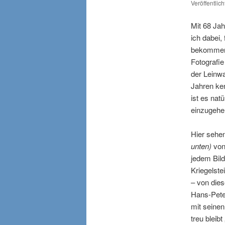
Veröffentlic
Mit 68 Ja
ich dabei,
bekommen.
Fotografie
der Leinwa
Jahren ken
ist es nat
einzugehen
Hier sehen
unten)
vo
jedem Bild
Kriegelste
– von die
Hans-Peter
mit seinen
treu bleib