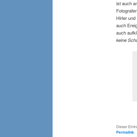
ist auch a
Fotografen
Hirler und
auch Ereig
auch aufkl
keine Sch
Dieser Eint
Permalink
.