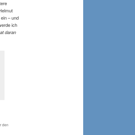
tere
 Helmut
 ein – und
werde ich
hat daran
ür den