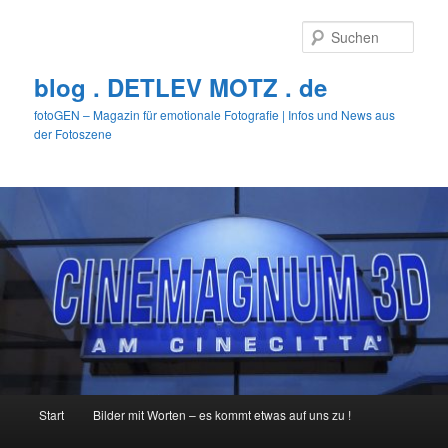
Zum
primären
Such
Inhalt
springen
blog . DETLEV MOTZ . de
fotoGEN – Magazin für emotionale Fotografie | Infos und News aus
der Fotoszene
Hauptmenü
Start
Bilder mit Worten – es kommt etwas auf uns zu !