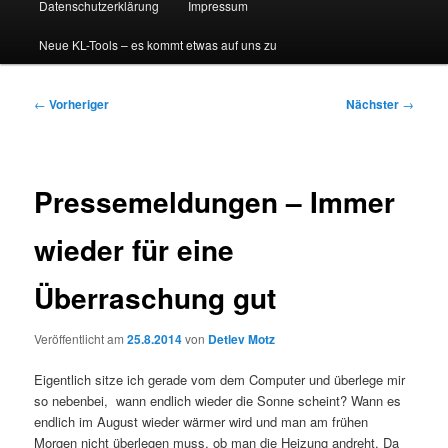
Datenschutzerklärung
Impressum
Neue KL-Tools – es kommt etwas auf uns zu
Beitragsnavigation
←
Vorheriger
Nächster
→
Pressemeldungen – Immer
wieder für eine
Überraschung gut
Veröffentlicht am
25.8.2014
von
Detlev Motz
Eigentlich sitze ich gerade vom dem Computer und überlege mir
so nebenbei, wann endlich wieder die Sonne scheint? Wann es
endlich im August wieder wärmer wird und man am frühen
Morgen nicht überlegen muss, ob man die Heizung andreht. Da