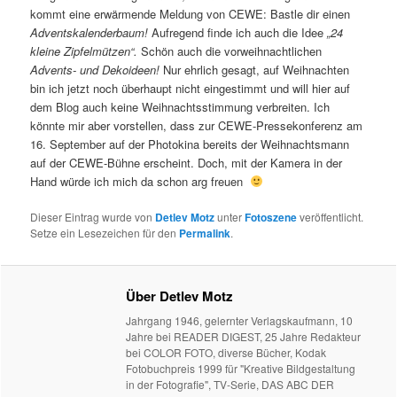
kommt eine erwärmende Meldung von CEWE: Bastle dir einen
Adventskalenderbaum!
Aufregend finde ich auch die Idee
„24
kleine Zipfelmützen“.
Schön auch die vorweihnachtlichen
Advents- und Dekoideen!
Nur ehrlich gesagt, auf Weihnachten
bin ich jetzt noch überhaupt nicht eingestimmt und will hier auf
dem Blog auch keine Weihnachtsstimmung verbreiten. Ich
könnte mir aber vorstellen, dass zur CEWE-Pressekonferenz am
16. September auf der Photokina bereits der Weihnachtsmann
auf der CEWE-Bühne erscheint. Doch, mit der Kamera in der
Hand würde ich mich da schon arg freuen
Dieser Eintrag wurde von
Detlev Motz
unter
Fotoszene
veröffentlicht.
Setze ein Lesezeichen für den
Permalink
.
Über Detlev Motz
Jahrgang 1946, gelernter Verlagskaufmann, 10
Jahre bei READER DIGEST, 25 Jahre Redakteur
bei COLOR FOTO, diverse Bücher, Kodak
Fotobuchpreis 1999 für "Kreative Bildgestaltung
in der Fotografie", TV-Serie, DAS ABC DER