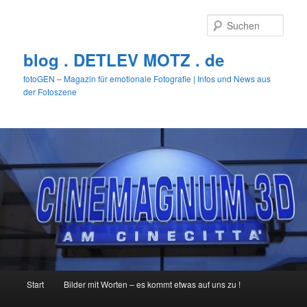
Zum
primären
Such
Inhalt
springen
blog . DETLEV MOTZ . de
fotoGEN – Magazin für emotionale Fotografie | Infos und News aus
der Fotoszene
Hauptmenü
Start
Bilder mit Worten – es kommt etwas auf uns zu !