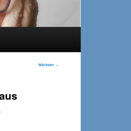
Nächster
→
laus
s