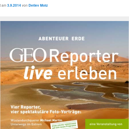
ht am
3.9.2014
von
Detlev Motz