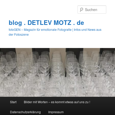
Zum
primären
Such
Inhalt
springen
blog . DETLEV MOTZ . de
fotoGEN – Magazin für emotionale Fotografie | Infos und News aus
der Fotoszene
Hauptmenü
Start
Bilder mit Worten – es kommt etwas auf uns zu !
Datenschutzerklärung
Impressum