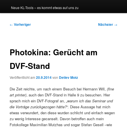
Neue KL-Tools – es kommt etwas auf uns zu
Beitragsnavigation
←
Vorheriger
Nächster
→
Photokina: Gerücht am
DVF-Stand
Veröffentlicht am
20.9.2014
von
Detlev Motz
Die Zeit reichte, um nach einem Besuch bei Hermann Will,
(fine
art printer)
, auch den DVF-Stand in Halle 9 zu besuchen. Hier
sprach mich ein DVF-Fotograf an,
„warum ich das Seminar und
die Vorträge zurückgezogen hätte?“.
Diese Aussage hat mich
etwas verwundert, den diese wurden schlicht und einfach wegen
zu wenig Interesse gecanselt. Davon betroffen auch mein
Fotokollege Maximilian Mutzhas und sogar Stefan Gesell –wie