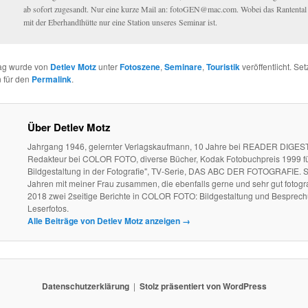
ab sofort zugesandt. Nur eine kurze Mail an: fotoGEN@mac.com. Wobei das Rantental
mit der Eberhandlhütte nur eine Station unseres Seminar ist.
rag wurde von
Detlev Motz
unter
Fotoszene
,
Seminare
,
Touristik
veröffentlicht. Set
 für den
Permalink
.
Über Detlev Motz
Jahrgang 1946, gelernter Verlagskaufmann, 10 Jahre bei READER DIGEST
Redakteur bei COLOR FOTO, diverse Bücher, Kodak Fotobuchpreis 1999 fü
Bildgestaltung in der Fotografie", TV-Serie, DAS ABC DER FOTOGRAFIE. S
Jahren mit meiner Frau zusammen, die ebenfalls gerne und sehr gut fotogra
2018 zwei 2seitige Berichte in COLOR FOTO: Bildgestaltung und Besprec
Leserfotos.
Alle Beiträge von Detlev Motz anzeigen
→
Datenschutzerklärung
Stolz präsentiert von WordPress