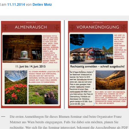
ht am
11.11.2014
von
Detlev Motz
Die ersten Anmeldungen für dieses Blumen-Seminar sind beim Organisator Franz
Matzner aus Wien bereits eingegangen. Falls Sie dabei sein möchten, planen Sie
rechtzeitig. Wer sich für das Seminar interessiert, bekommt die Ausschreibung als PDF