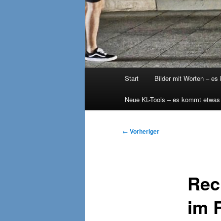
Hauptmenü
Start
Bilder mit Worten – es
Neue KL-Tools – es kommt etwas
Beitragsnavigation
←
Vorheriger
Rec
im 