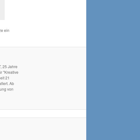
ze ein
, 25 Jahre
r "Kreative
eit 21
fiert. Ab
hung von