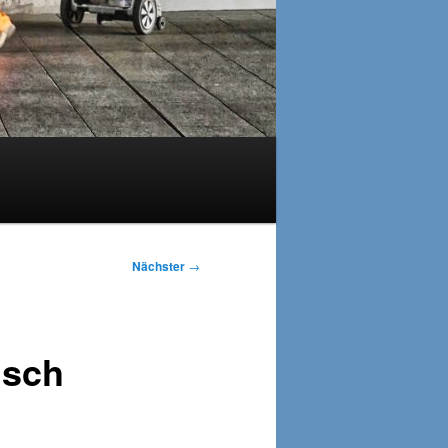
Nächster
→
usch