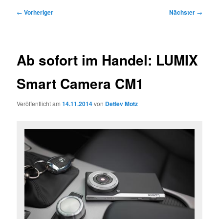
Beitragsnavigation
←
Vorheriger
Nächster
→
Ab sofort im Handel: LUMIX
Smart Camera CM1
Veröffentlicht am
14.11.2014
von
Detlev Motz