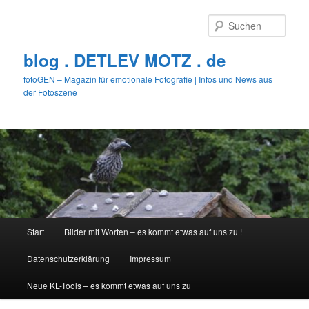
Zum
primären
Such
Inhalt
springen
blog . DETLEV MOTZ . de
fotoGEN – Magazin für emotionale Fotografie | Infos und News aus
der Fotoszene
Hauptmenü
Start
Bilder mit Worten – es kommt etwas auf uns zu !
Datenschutzerklärung
Impressum
Neue KL-Tools – es kommt etwas auf uns zu