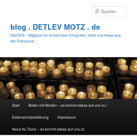
Zum
primären
Such
Inhalt
springen
blog . DETLEV MOTZ . de
fotoGEN – Magazin für emotionale Fotografie | Infos und News aus
der Fotoszene
Hauptmenü
Start
Bilder mit Worten – es kommt etwas auf uns zu !
Datenschutzerklärung
Impressum
Neue KL-Tools – es kommt etwas auf uns zu