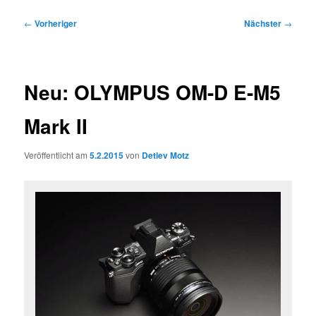
Beitragsnavigation
←
Vorheriger
Nächster
→
Neu: OLYMPUS OM-D E-M5
Mark II
Veröffentlicht am
5.2.2015
von
Detlev Motz