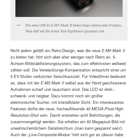
Die neue OM-D-E-M5-Mark II bietet einige interessante Features.
Man darf auf die ersten Test-Ergebnisse gespannt sein.
Nicht jedem gefällt ein Retro-Design, was die neue
E-M5 Mark II
zu bieten hat, hört sich aber eher weniger nach Retro an. 5-
Achsen-Bildstabilisierungssystem, das zum effektivsten weltweit
zählen soll. Die Verwacklungs-Kompensation entspricht einer um
5 EV-Stufen verkürzten Verschlusszeit. Für Videofilmer bedeutet
es, dass mit der
E-M5 Mark II
selbst aus der Hand geschossene
Aufnahmen scharf und rauscharm sind. Das LCD ist dreh-,
schwenk- und neigbar. Dazu kommt noch ein großer
elektronischer Sucher, mit kristallklarer Sicht. Ein interessantes
Features dürfte der neue, hochauflösende
40 MEGA-Pixel-High-
Resolution-Shot
sein. Damit entstehen acht Belichtungen, die
zusammengefügt werden. Sie erhalten ein 40 Megapixel-Bild mit
unwahrscheinlichem Detailreichtum
(man kann gespannt sein!).
Auch der
„Live-Composite-Modus“
hört sich gut an
(davon habe