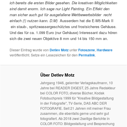
ich bereits die ersten Bilder gesehen. Die kreativen Möglichkeiten
sind damit enorm. Ich sage nur Light Painting. Ein Effekt den
man sicher auch gut für ausgefallene Wettbewerbsbilder recht
einfach (!) nutzen kann. D.M)
Ausserdem hat die E-M5-Mark II
ein staub-, spritzwassergeschütztes und frostsicheres Gehäuse.
Und das für ca. 1.099 Euro (nur Gehäuse) Interessant dazu hören
sich die zwei neuen Objektive 8 mm und 14 bis 150 mm an.
Dieser Eintrag wurde von
Detlev Motz
unter
Fotoszene
,
Hardware
veröffentlicht. Setze ein Lesezeichen für den
Permalink
.
Über Detlev Motz
Jahrgang 1946, gelernter Verlagskaufmann, 10
Jahre bei READER DIGEST, 25 Jahre Redakteur
bei COLOR FOTO, diverse Bücher, Kodak
Fotobuchpreis 1999 für "Kreative Bildgestaltung
in der Fotografie", TV-Serie, DAS ABC DER
FOTOGRAFIE. Seit 21 Jahren mit meiner Frau
zusammen, die ebenfalls gerne und sehr gut
fotografiert. Ab 2018 zwei 2seitige Berichte in
COLOR FOTO: Bildgestaltung und Besprechung