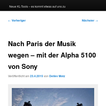
Neue KL-Tools – es kommt etwas auf uns zu
Beitragsnavigation
←
Vorheriger
Nächster
→
Nach Paris der Musik
wegen – mit der Alpha 5100
von Sony
Veröffentlicht am
23.4.2015
von
Detlev Motz