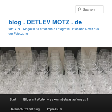
Zum
primären
Such
Inhalt
springen
blog . DETLEV MOTZ . de
fotoGEN – Magazin für emotionale Fotografie | Infos und News aus
der Fotoszene
Hauptmenü
Start
Bilder mit Worten – es kommt etwas auf uns zu !
Datenschutzerklärung
Impressum