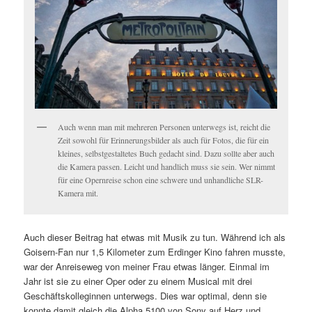
Auch wenn man mit mehreren Personen unterwegs ist, reicht die
Zeit sowohl für Erinnerungsbilder als auch für Fotos, die für ein
kleines, selbstgestaltetes Buch gedacht sind. Dazu sollte aber auch
die Kamera passen. Leicht und handlich muss sie sein. Wer nimmt
für eine Opernreise schon eine schwere und unhandliche SLR-
Kamera mit.
Auch dieser Beitrag hat etwas mit Musik zu tun. Während ich als
Goisern-Fan nur 1,5 Kilometer zum Erdinger Kino fahren musste,
war der Anreiseweg von meiner Frau etwas länger. Einmal im
Jahr ist sie zu einer Oper oder zu einem Musical mit drei
Geschäftskolleginnen unterwegs. Dies war optimal, denn sie
konnte damit gleich die Alpha 5100 von Sony auf Herz und