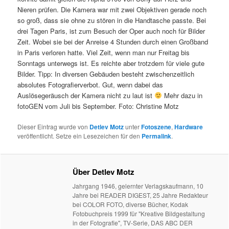
Nieren prüfen. Die Kamera war mit zwei Objektiven gerade noch
so groß, dass sie ohne zu stören in die Handtasche passte. Bei
drei Tagen Paris, ist zum Besuch der Oper auch noch für Bilder
Zeit. Wobei sie bei der Anreise 4 Stunden durch einen Großband
in Paris verloren hatte. Viel Zeit, wenn man nur Freitag bis
Sonntags unterwegs ist. Es reichte aber trotzdem für viele gute
Bilder. Tipp: In diversen Gebäuden besteht zwischenzeitlich
absolutes Fotografierverbot. Gut, wenn dabei das
Auslösegeräusch der Kamera nicht zu laut ist
Mehr dazu in
fotoGEN vom Juli bis September. Foto: Christine Motz
Dieser Eintrag wurde von
Detlev Motz
unter
Fotoszene
,
Hardware
veröffentlicht. Setze ein Lesezeichen für den
Permalink
.
Über Detlev Motz
Jahrgang 1946, gelernter Verlagskaufmann, 10
Jahre bei READER DIGEST, 25 Jahre Redakteur
bei COLOR FOTO, diverse Bücher, Kodak
Fotobuchpreis 1999 für "Kreative Bildgestaltung
in der Fotografie", TV-Serie, DAS ABC DER