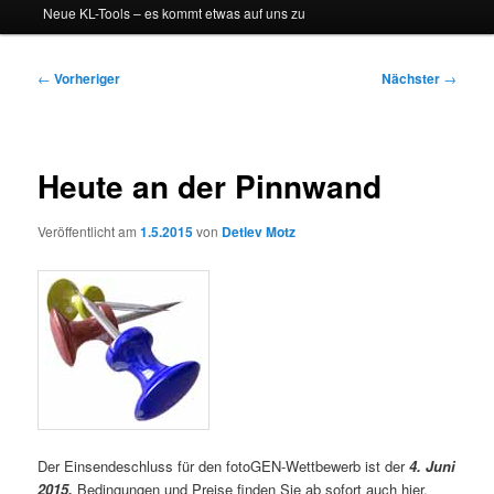
Neue KL-Tools – es kommt etwas auf uns zu
Beitragsnavigation
←
Vorheriger
Nächster
→
Heute an der Pinnwand
Veröffentlicht am
1.5.2015
von
Detlev Motz
Der Einsendeschluss für den fotoGEN-Wettbewerb ist der
4. Juni
2015.
Bedingungen und Preise finden Sie ab sofort auch hier.