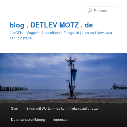
Zum
primären
Such
Inhalt
springen
blog . DETLEV MOTZ . de
fotoGEN – Magazin für emotionale Fotografie | Infos und News aus
der Fotoszene
Hauptmenü
Start
Bilder mit Worten – es kommt etwas auf uns zu !
Datenschutzerklärung
Impressum