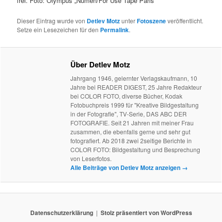
frei. Foto: Olympus „Numen/For Use Tape Paris“
Dieser Eintrag wurde von
Detlev Motz
unter
Fotoszene
veröffentlicht.
Setze ein Lesezeichen für den
Permalink
.
Über Detlev Motz
Jahrgang 1946, gelernter Verlagskaufmann, 10
Jahre bei READER DIGEST, 25 Jahre Redakteur
bei COLOR FOTO, diverse Bücher, Kodak
Fotobuchpreis 1999 für "Kreative Bildgestaltung
in der Fotografie", TV-Serie, DAS ABC DER
FOTOGRAFIE. Seit 21 Jahren mit meiner Frau
zusammen, die ebenfalls gerne und sehr gut
fotografiert. Ab 2018 zwei 2seitige Berichte in
COLOR FOTO: Bildgestaltung und Besprechung
von Leserfotos.
Alle Beiträge von Detlev Motz anzeigen
→
Datenschutzerklärung
Stolz präsentiert von WordPress