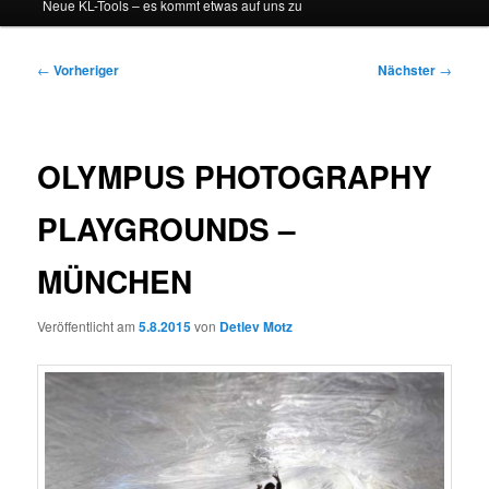
Neue KL-Tools – es kommt etwas auf uns zu
Beitragsnavigation
←
Vorheriger
Nächster
→
OLYMPUS PHOTOGRAPHY
PLAYGROUNDS –
MÜNCHEN
Veröffentlicht am
5.8.2015
von
Detlev Motz