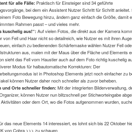
ent für alle Fälle:
Praktisch für Einsteiger sind 34 geführte
gsvorgänge, bei dem ein Assistent Nutzer Schritt für Schritt anleitet.
einem Foto Bewegung hinzu, ändern ganz einfach die Größe, damit ei
timmten Rahmen passt – und vieles mehr.
s kuschelig aus!“:
Auf vielen Fotos, die direkt aus der Kamera komm
ur von Fell und Haar nicht so detailreich, wie Nutzer es mit ihren Aug
 neuen, einfach zu bedienenden Schärfemaske wählen Nutzer Fell ode
ilstrukturen aus, malen mit der Maus über die Fläche und Elements er
n sieht das Fell vom Haustier auch auf dem Foto richtig kuschelig a
tiverer Modus für halbautomatische Korrekturen: Der
rbeitungsmodus ist in Photoshop Elements jetzt noch einfacher zu b
Makel können Nutzer daher noch schneller als zuvor beheben.
und Orte schneller finden:
Mit der integrierten Bilderverwaltung, 
rganizer, können Nutzer nun blitzschnell per Stichworteingabe abge
 Aktivitäten oder dem Ort, wo die Fotos aufgenommen wurden, such
ür das neue Elements 14 interessiert, es lohnt sich bis 22 Oktober hi
NK von Cobra >>> zu schauen