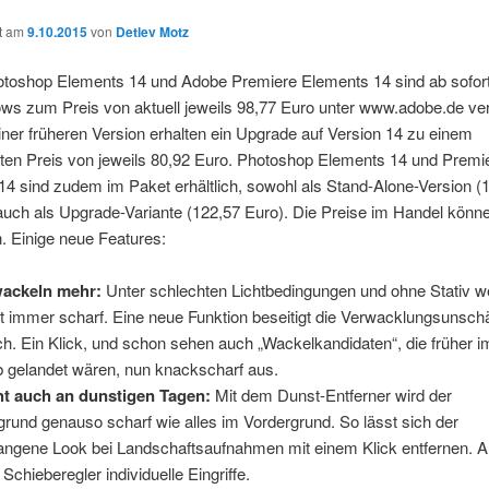
ht am
9.10.2015
von
Detlev Motz
toshop Elements 14 und Adobe Premiere Elements 14 sind ab sofort
ws zum Preis von aktuell jeweils 98,77 Euro unter www.adobe.de ver
iner früheren Version erhalten ein Upgrade auf Version 14 zu einem
gten Preis von jeweils 80,92 Euro. Photoshop Elements 14 und Premi
4 sind zudem im Paket erhältlich, sowohl als Stand-Alone-Version (
auch als Upgrade-Variante (122,57 Euro). Die Preise im Handel könn
. Einige neue Features:
wackeln mehr:
Unter schlechten Lichtbedingungen und ohne Stativ 
t immer scharf. Eine neue Funktion beseitigt die Verwacklungsunsch
ch. Ein Klick, und schon sehen auch „Wackelkandidaten“, die früher i
b gelandet wären, nun knackscharf aus.
ht auch an dunstigen Tagen:
Mit dem Dunst-Entferner wird der
grund genauso scharf wie alles im Vordergrund. So lässt sich der
angene Look bei Landschaftsaufnahmen mit einem Klick entfernen. Al
 Schieberegler individuelle Eingriffe.