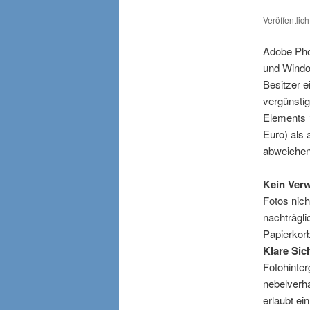
Veröffentlic
Adobe Pho
und Windo
Besitzer e
vergünsti
Elements 1
Euro) als 
abweichen
Kein Ver
Fotos nich
nachträgli
Papierkor
Klare Sic
Fotohinter
nebelverh
erlaubt ein