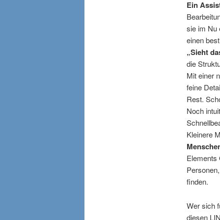
Ein Assist
Bearbeitun
sie im Nu 
einen bes
„Sieht da
die Strukt
Mit einer
feine Deta
Rest. Scho
Noch intui
Schnellbea
Kleinere 
Menschen 
Elements O
Personen,
finden.
Wer sich f
diesen LI