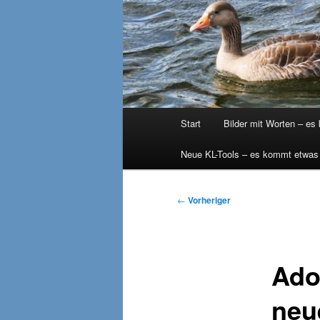
Hauptmenü
Start
Bilder mit Worten – es
Neue KL-Tools – es kommt etwas
Beitragsnavigation
←
Vorheriger
Ado
neu