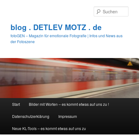
Zum
primären
Such
Inhalt
springen
blog . DETLEV MOTZ . de
fotoGEN – Magazin für emotionale Fotografie | Infos und News aus
der Fotoszene
Hauptmenü
Start
Bilder mit Worten – es kommt etwas auf uns zu !
Datenschutzerklärung
Impressum
Neue KL-Tools – es kommt etwas auf uns zu