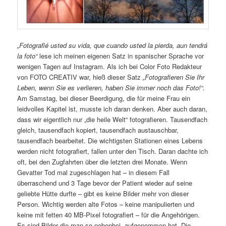
„Fotografié usted su vida, que cuando usted la pierda, aun tendrá
la foto“
lese ich meinen eigenen Satz in spanischer Sprache vor
wenigen Tagen auf Instagram. Als ich bei Color Foto Redakteur
von FOTO CREATIV war, hieß dieser Satz
„Fotografieren Sie Ihr
Leben, wenn Sie es verlieren, haben Sie immer noch das Foto!“.
Am Samstag, bei dieser Beerdigung, die für meine Frau ein
leidvolles Kapitel ist, musste ich daran denken. Aber auch daran,
dass wir eigentlich nur „die heile Welt“ fotografieren. Tausendfach
gleich, tausendfach kopiert, tausendfach austauschbar,
tausendfach bearbeitet. Die wichtigsten Stationen eines Lebens
werden nicht fotografiert, fallen unter den Tisch. Daran dachte ich
oft, bei den Zugfahrten über die letzten drei Monate. Wenn
Gevatter Tod mal zugeschlagen hat – in diesem Fall
überraschend und 3 Tage bevor der Patient wieder auf seine
geliebte Hütte durfte – gibt es keine Bilder mehr von dieser
Person. Wichtig werden alte Fotos – keine manipulierten und
keine mit fetten 40 MB-Pixel fotografiert – für die Angehörigen.
Es sind Bilder die man so nebenbei, aufgenommen hat. Die