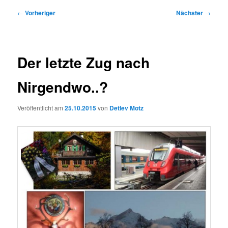
Beitragsnavigation
←
Vorheriger
Nächster
→
Der letzte Zug nach
Nirgendwo..?
Veröffentlicht am
25.10.2015
von
Detlev Motz