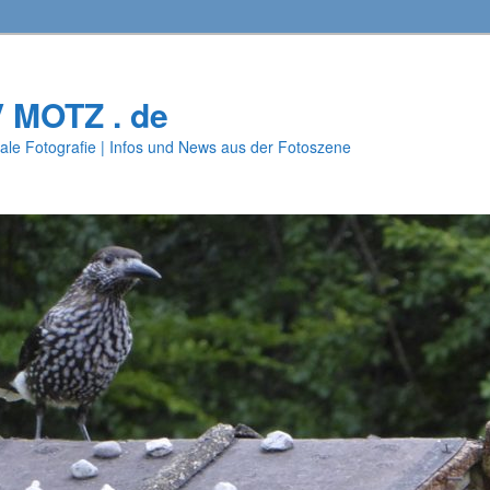
V MOTZ . de
ale Fotografie | Infos und News aus der Fotoszene