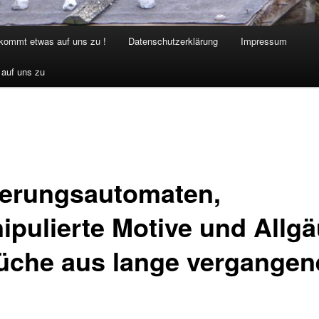
 kommt etwas auf uns zu !
Datenschutzerklärung
Impressum
 auf uns zu
ierungsautomaten,
ipulierte Motive und Allgä
üche aus lange vergangen