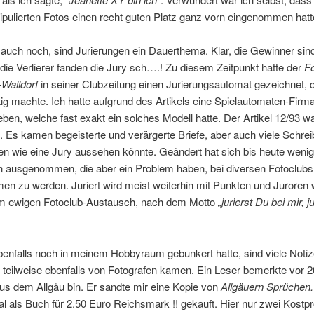
pulierten Fotos einen recht guten Platz ganz vorn eingenommen hatt
auch noch, sind Jurierungen ein Dauerthema. Klar, die Gewinner sin
 die Verlierer fanden die Jury sch….! Zu diesem Zeitpunkt hatte der
Fo
Walldorf
in seiner Clubzeitung einen Jurierungsautomat gezeichnet, d
ig machte. Ich hatte aufgrund des Artikels eine Spielautomaten-Firm
ben, welche fast exakt ein solches Modell hatte. Der Artikel 12/93 war
. Es kamen begeisterte und verärgerte Briefe, aber auch viele Schrei
n wie eine Jury aussehen könnte. Geändert hat sich bis heute wenig
n ausgenommen, die aber ein Problem haben, bei diversen Fotoclubs
n zu werden. Juriert wird meist weiterhin mit Punkten und Juroren
im ewigen Fotoclub-Austausch, nach dem Motto
„jurierst Du bei mir, j
enfalls noch in meinem Hobbyraum gebunkert hatte, sind viele Notiz
e teilweise ebenfalls von Fotografen kamen. Ein Leser bemerkte vor 2
us dem Allgäu bin. Er sandte mir eine Kopie von
Allgäuern Sprüchen.
al als Buch für 2.50 Euro Reichsmark !! gekauft. Hier nur zwei Kostp