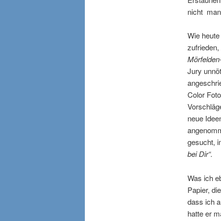
nicht mani
Wie heute 
zufrieden,
Mörfelden-
Jury unnöt
angeschrie
Color Foto
Vorschläge
neue Idee
angenomme
gesucht, 
bei Dir“.
Was ich eb
Papier, di
dass ich a
hatte er m