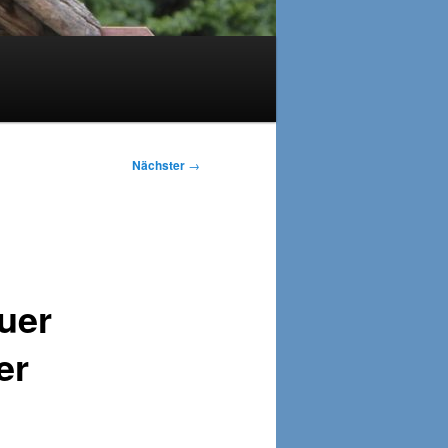
Nächster
→
uer
er