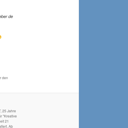
eber de
ür den
, 25 Jahre
r "Kreative
eit 21
fiert. Ab