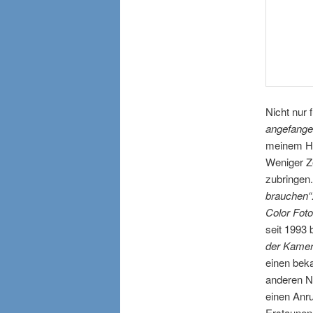
Nicht nur 
angefange
meinem Ho
Weniger Ze
zubringen
brauchen“
Color Foto
seit 1993
der Kamer
einen bek
anderen N
einen Anru
Erstaunen 