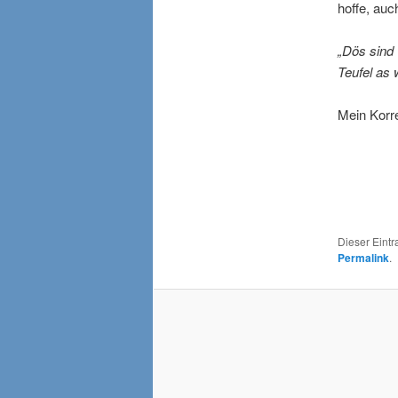
hoffe, auc
„Dös sind 
Teufel as 
Mein Korr
Dieser Eint
Permalink
.