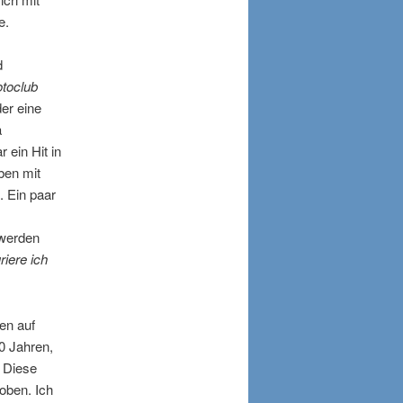
e.
d
toclub
er eine
a
 ein Hit in
ben mit
. Ein paar
 werden
uriere ich
en auf
0 Jahren,
Diese
roben. Ich