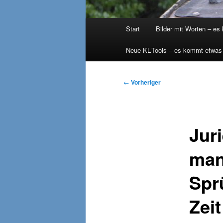
Hauptmenü
Start
Bilder mit Worten – es
Neue KL-Tools – es kommt etwas
Beitragsnavigation
←
Vorheriger
Jur
man
Spr
Zeit