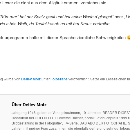
h Leser die nicht aus dem Allgäu kommen, verstehen sie.
Trümmer“ hot der Spatz gsait und hot seine Wade a`glueget“
oder
„Li
wie a bös Weib, de Teufel kasch no mit ém Kreuz vertreibe.
ekturprogramm hatte mit dieser Sprache ziemliche Schwierigkeiten
rag wurde von
Detlev Motz
unter
Fotoszene
veröffentlicht. Setze ein Lesezeichen f
Über Detlev Motz
Jahrgang 1946, gelernter Verlagskaufmann, 10 Jahre bei READER DIGEST
Redakteur bei COLOR FOTO, diverse Bücher, Kodak Fotobuchpreis 1999 fü
Bildgestaltung in der Fotografie", TV-Serie, DAS ABC DER FOTOGRAFIE. S
Jahren mit meiner Frau zusammen, die ebenfalls gerne und sehr gut fotogra