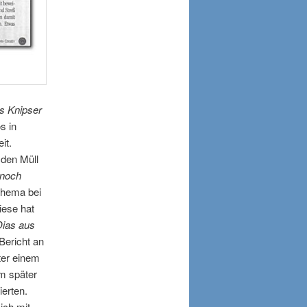
ls Knipser
s in
it.
 den Müll
 noch
Thema bei
iese hat
Dias aus
Bericht an
ter einem
m später
ierten.
ich mit