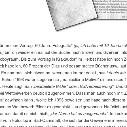
für meinen Vortrag „60 Jahre Fotografie“
(ja, ich habe mit 10 Jahren a
n)
bin ich wieder einmal auf der Suche nach Bildern und diversen Info
bbyraum. Bis zum Vortrag in Krakaudorf im Herbst habe ich noch Ze
it habe ich, 60 Prozent der Dias und gesammelten Bücher usw., auf
. Es sammelt sich etwas an, wenn man immer denkt
„das könnte ich
.
Schon 1993 waren sogenannte „manipulierte Motive“ ein endloses 
. Heute sagt man
„bearbeitete Bilder“
oder
„Bildverbesserung“.
Und d
 bei Wettbewerben deutlich zugenommen. Dass man auch noch mit
„
a“
gewinnen kann , wollte ich 1993 beweisen und hatte nach diesem 
annten Wettbewerb Bilder eingeschickt – und gewonnen. Natürlich un
amen, damit es nicht hieß,
„der Name hat es ausgemacht“.
Ich beka
f vom Fotoclub in Bad-Cannstatt, die sich für die Gewinnerin interess
als ich sagte,
“ Jeanette XY bin ich“
. Verwundert war ich selbst, dass 