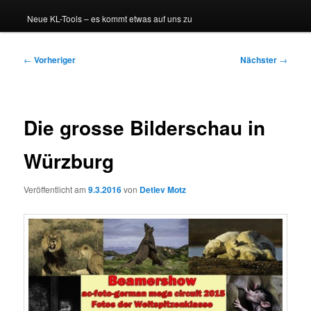
Neue KL-Tools – es kommt etwas auf uns zu
Beitragsnavigation
←
Vorheriger
Nächster
→
Die grosse Bilderschau in
Würzburg
Veröffentlicht am
9.3.2016
von
Detlev Motz