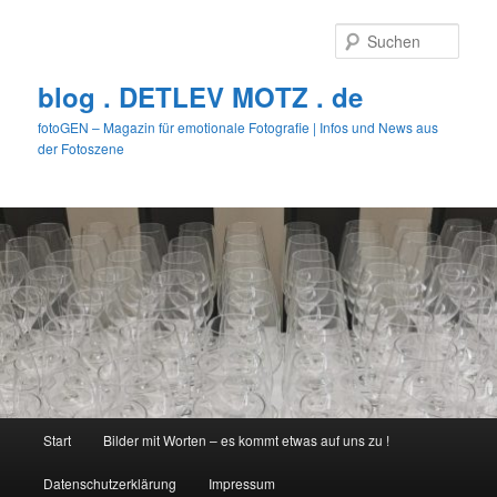
Zum
primären
Such
Inhalt
springen
blog . DETLEV MOTZ . de
fotoGEN – Magazin für emotionale Fotografie | Infos und News aus
der Fotoszene
Hauptmenü
Start
Bilder mit Worten – es kommt etwas auf uns zu !
Datenschutzerklärung
Impressum