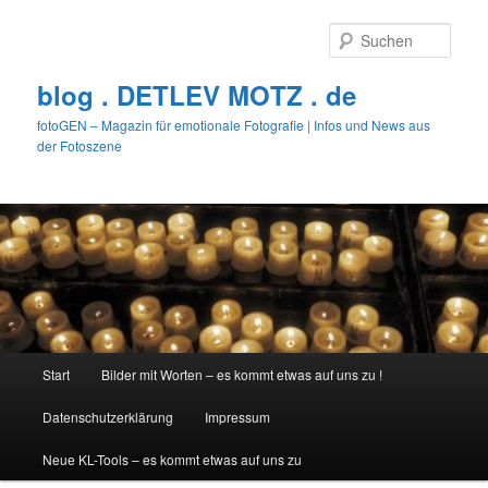
Zum
primären
Such
Inhalt
springen
blog . DETLEV MOTZ . de
fotoGEN – Magazin für emotionale Fotografie | Infos und News aus
der Fotoszene
Hauptmenü
Start
Bilder mit Worten – es kommt etwas auf uns zu !
Datenschutzerklärung
Impressum
Neue KL-Tools – es kommt etwas auf uns zu