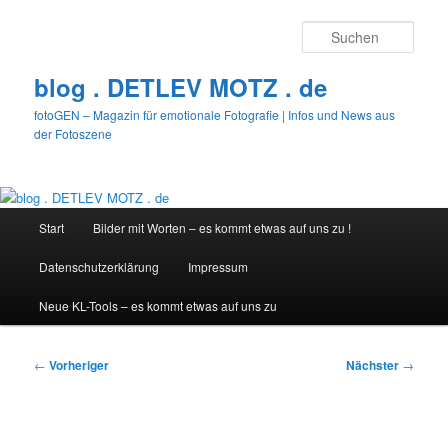
Zum
primären
Such
Inhalt
springen
blog . DETLEV MOTZ . de
fotoGEN – Magazin für emotionale Fotografie | Infos und News aus
der Fotoszene
Hauptmenü
Start
Bilder mit Worten – es kommt etwas auf uns zu !
Datenschutzerklärung
Impressum
Neue KL-Tools – es kommt etwas auf uns zu
Beitragsnavigation
←
Vorheriger
Nächster
→