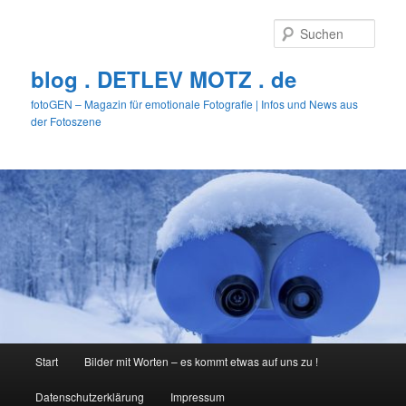
Zum
primären
Such
Inhalt
springen
blog . DETLEV MOTZ . de
fotoGEN – Magazin für emotionale Fotografie | Infos und News aus
der Fotoszene
Hauptmenü
Start
Bilder mit Worten – es kommt etwas auf uns zu !
Datenschutzerklärung
Impressum