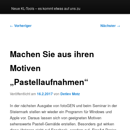
Neue KL-Tools – es kommt etwas auf uns zu
Beitragsnavigation
←
Vorheriger
Nächster
→
Machen Sie aus ihren
Motiven
„Pastellaufnahmen“
Veröffentlicht am
16.2.2017
von
Detlev Motz
In der nächsten Ausgabe von fotoGEN und beim Seminar in der
Steiermark stellen wir wieder ein Programm für Windows und
Apple vor. Daraus lassen sich von geeigneten Motiven
sehenswerte Pastell-Gemälde erstellen. Besonders gut wirken
diese übrigens nicht auf Facebook, sondern auf FineArt-Papier,