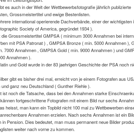
bt es auch in der Welt der Wettbewerbsfotografie jährlich publizierte
sten, Grossmeistertitel und ewige Bestenlisten.
hrere international operierende Dachverbände, einer der wichtigsten i
ographic Society of America, gegründet 1934 ).
bt die Grossmeistertitel GMPSA ( minimum 3000 Annahmen bei intern
ben mit PSA Patronat ) , GMPSA Bronze ( min. 5000 Annahmen )
min. 7000 Annahmen , GMPSA Gold ( min. 9000 Annahmen ) und GMP
 000 Annahmen ).
tin und Gold wurde in der 83 jaehrigen Geschichte der PSA noch ni
er gibt es bisher drei mal, erreicht von je einem Fotografen aus US
 und ganz neu Deutschland ( Gunther Riehle ).
nt ist noch die Tatsache, dass bei den Annahmen starke Einschraen
 kännen fortgeschrittene Fotografen mit einem Bild nur sechs Annah
das heisst, man kann ein Topbild nicht 100 mal zu Wettbewerben ein
 anrechenbare Annahmen erzielen. Nach sechs Annahmen ist ein Bil
 in Pension. Dies bedeutet, man muss permanent neue Bilder produ
nglisten weiter nach vorne zu kommen.