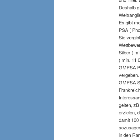
Deshalb gi
Weltrangli
Es gibt me
PSA ( Phot
Sie vergi
Wettbewer
Silber ( 
( min. 11
GMPSA Pla
vergeben.
GMPSA Silb
Frankreich
Interessa
gelten, zB
erzielen, 
damit 100
sozusagen
in den Ra