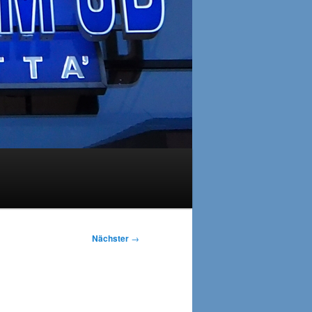
Nächster
→
 –