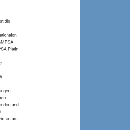
st die
ationalen
, GMPSA
SA Platin
e
A,
kungen
men
senden und
d
zieren um