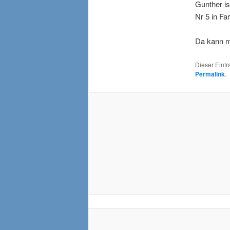
Gunther is
Nr 5 in Fa
Da kann ma
Dieser Eint
Permalink
.