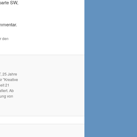
parte SW,
ommentar.
ür den
, 25 Jahre
r "Kreative
eit 21
fiert. Ab
hung von