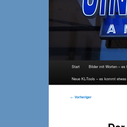
Hauptmenü
Start
Bilder mit Worten – es
Neue KL-Tools – es kommt etwas
Beitragsnavigation
←
Vorheriger
Der