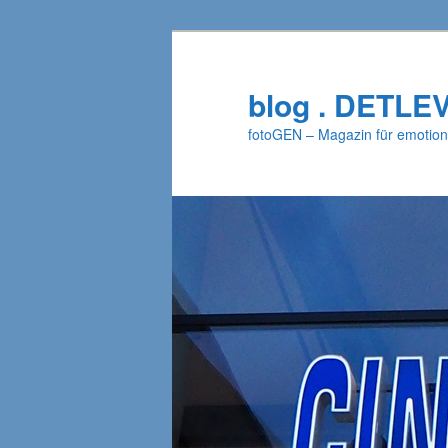
Zum
primären
Inhalt
blog . DETLE
springen
fotoGEN – Magazin für emotion