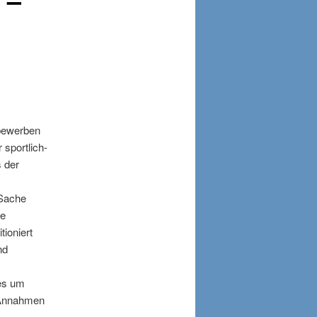
tbewerben
 sportlich-
s der
 Sache
he
tioniert
nd
es um
, Annahmen