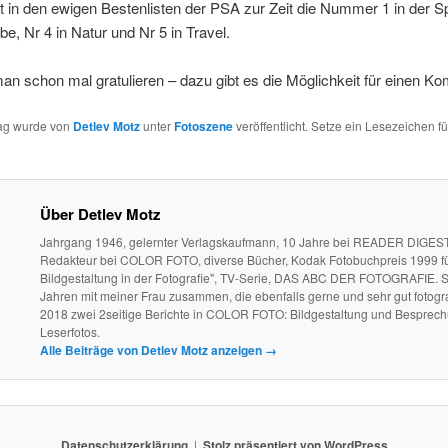
t in den ewigen Bestenlisten der PSA zur Zeit die Nummer 1 in der S
rbe, Nr 4 in Natur und Nr 5 in Travel.
n schon mal gratulieren – dazu gibt es die Möglichkeit für einen K
rag wurde von
Detlev Motz
unter
Fotoszene
veröffentlicht. Setze ein Lesezeichen f
Über Detlev Motz
Jahrgang 1946, gelernter Verlagskaufmann, 10 Jahre bei READER DIGEST
Redakteur bei COLOR FOTO, diverse Bücher, Kodak Fotobuchpreis 1999 fü
Bildgestaltung in der Fotografie", TV-Serie, DAS ABC DER FOTOGRAFIE. S
Jahren mit meiner Frau zusammen, die ebenfalls gerne und sehr gut fotogra
2018 zwei 2seitige Berichte in COLOR FOTO: Bildgestaltung und Besprec
Leserfotos.
Alle Beiträge von Detlev Motz anzeigen
→
Datenschutzerklärung
Stolz präsentiert von WordPress