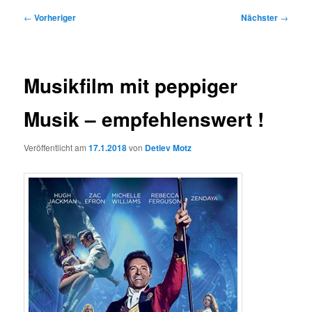
Beitragsnavigation
←
Vorheriger
Nächster
→
Musikfilm mit peppiger
Musik – empfehlenswert !
Veröffentlicht am
17.1.2018
von
Detlev Motz