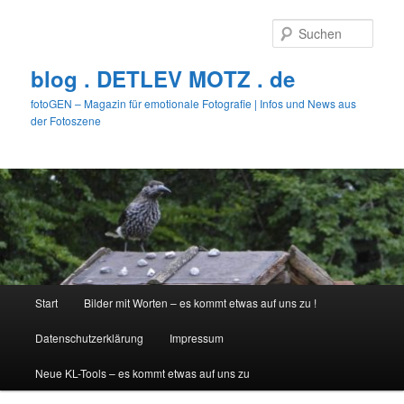
Zum
primären
Such
Inhalt
springen
blog . DETLEV MOTZ . de
fotoGEN – Magazin für emotionale Fotografie | Infos und News aus
der Fotoszene
Hauptmenü
Start
Bilder mit Worten – es kommt etwas auf uns zu !
Datenschutzerklärung
Impressum
Neue KL-Tools – es kommt etwas auf uns zu