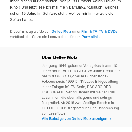
Ihnen diesen nur empfehlen. Ach ja, 80 Prozent waren Frauen im
Kino ! Und jetzt lese ich mal mein Barnum-Zirkusbuch, welches
schon 15 Jahre im Schrank steht, weil es mir immer zu viele
Seiten hatte…
Dieser Eintrag wurde von
Detlev Motz
unter
Film & TV
,
TV & DVDs
veröffentlicht. Setze ein Lesezeichen für den
Permalink
.
Über Detlev Motz
Jahrgang 1946, gelernter Verlagskaufmann, 10
Jahre bei READER DIGEST, 25 Jahre Redakteur
bei COLOR FOTO, diverse Bücher, Kodak
Fotobuchpreis 1999 für "Kreative Bildgestaltung
in der Fotografie", TV-Serie, DAS ABC DER
FOTOGRAFIE. Seit 21 Jahren mit meiner Frau
zusammen, die ebenfalls gerne und sehr gut
fotografiert. Ab 2018 zwei 2seitige Berichte in
COLOR FOTO: Bildgestaltung und Besprechung
von Leserfotos.
Alle Beiträge von Detlev Motz anzeigen
→