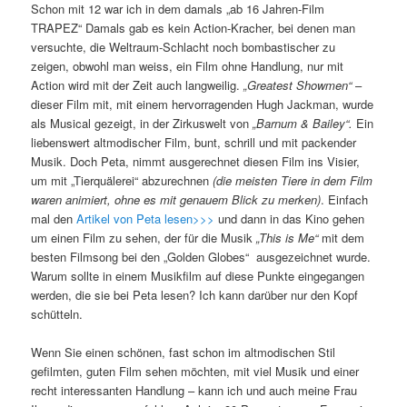
Schon mit 12 war ich in dem damals „ab 16 Jahren-Film
TRAPEZ“ Damals gab es kein Action-Kracher, bei denen man
versuchte, die Weltraum-Schlacht noch bombastischer zu
zeigen, obwohl man weiss, ein Film ohne Handlung, nur mit
Action wird mit der Zeit auch langweilig.
„Greatest Showmen“
–
dieser Film mit, mit einem hervorragenden Hugh Jackman, wurde
als Musical gezeigt, in der Zirkuswelt von
„Barnum & Bailey“.
Ein
liebenswert altmodischer Film, bunt, schrill und mit packender
Musik. Doch Peta, nimmt ausgerechnet diesen Film ins Visier,
um mit „Tierquälerei“ abzurechnen
(die meisten Tiere in dem Film
waren animiert, ohne es mit genauem Blick zu merken)
. Einfach
mal den
Artikel von Peta lesen>>>
und dann in das Kino gehen
um einen Film zu sehen, der für die Musik
„This is Me“
mit dem
besten Filmsong bei den „Golden Globes“ ausgezeichnet wurde.
Warum sollte in einem Musikfilm auf diese Punkte eingegangen
werden, die sie bei Peta lesen? Ich kann darüber nur den Kopf
schütteln.
Wenn Sie einen schönen, fast schon im altmodischen Stil
gefilmten, guten Film sehen möchten, mit viel Musik und einer
recht interessanten Handlung – kann ich und auch meine Frau