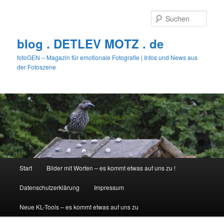
Zum
primären
Such
Inhalt
springen
blog . DETLEV MOTZ . de
fotoGEN – Magazin für emotionale Fotografie | Infos und News aus
der Fotoszene
Hauptmenü
Start
Bilder mit Worten – es kommt etwas auf uns zu !
Datenschutzerklärung
Impressum
Neue KL-Tools – es kommt etwas auf uns zu