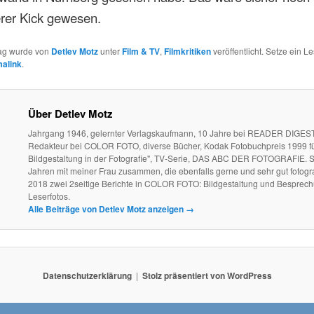
rer Kick gewesen.
rag wurde von
Detlev Motz
unter
Film & TV
,
Filmkritiken
veröffentlicht. Setze ein 
alink
.
Über Detlev Motz
Jahrgang 1946, gelernter Verlagskaufmann, 10 Jahre bei READER DIGEST
Redakteur bei COLOR FOTO, diverse Bücher, Kodak Fotobuchpreis 1999 fü
Bildgestaltung in der Fotografie", TV-Serie, DAS ABC DER FOTOGRAFIE. S
Jahren mit meiner Frau zusammen, die ebenfalls gerne und sehr gut fotogra
2018 zwei 2seitige Berichte in COLOR FOTO: Bildgestaltung und Besprec
Leserfotos.
Alle Beiträge von Detlev Motz anzeigen
→
Datenschutzerklärung
Stolz präsentiert von WordPress