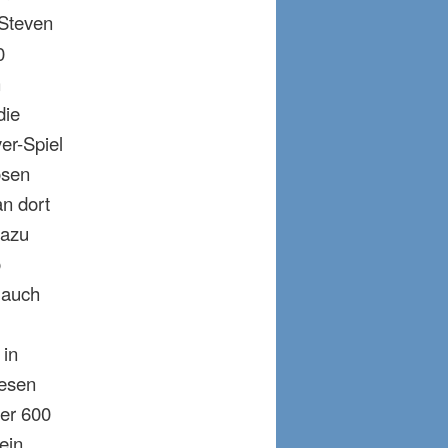
Steven
0
n
die
er-Spiel
osen
n dort
dazu
o
 auch
 in
iesen
der 600
ein