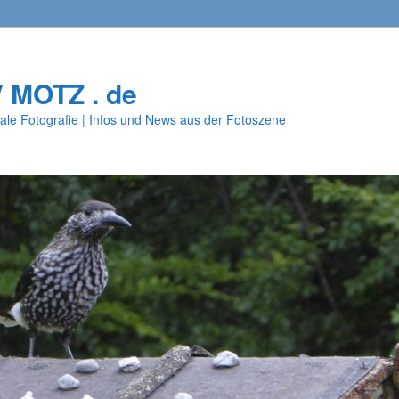
V MOTZ . de
ale Fotografie | Infos und News aus der Fotoszene