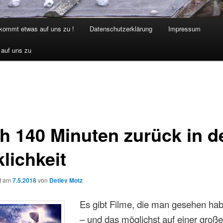
 kommt etwas auf uns zu !
Datenschutzerklärung
Impressum
 auf uns zu
h 140 Minuten zurück in d
lichkeit
ht am
7.5.2018
von
Detlev Motz
Es gibt Filme, die man gesehen hab
– und das möglichst auf einer groß