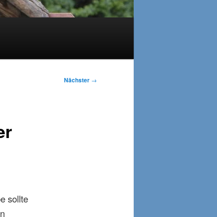
Nächster
→
er
e sollte
en