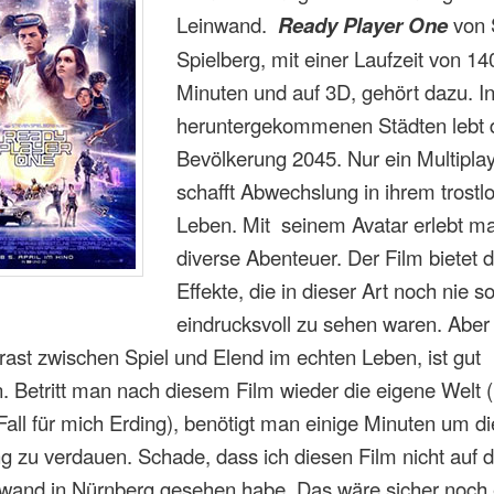
Leinwand.
Ready Player One
von 
Spielberg, mit einer Laufzeit von 14
Minuten und auf 3D, gehört dazu. I
heruntergekommenen Städten lebt 
Bevölkerung 2045. Nur ein Multiplay
schafft Abwechslung in ihrem trostl
Leben. Mit seinem Avatar erlebt ma
diverse Abenteuer. Der Film bietet 
Effekte, die in dieser Art noch nie s
eindrucksvoll zu sehen waren. Aber
rast zwischen Spiel und Elend im echten Leben, ist gut
n. Betritt man nach diesem Film wieder die eigene Welt (
all für mich Erding), benötigt man einige Minuten um d
 zu verdauen. Schade, dass ich diesen Film nicht auf 
wand in Nürnberg gesehen habe. Das wäre sicher noch 