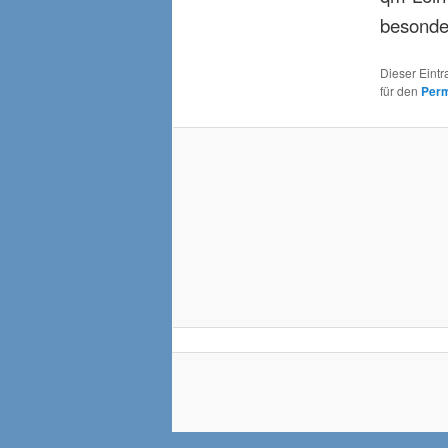
besonde
Dieser Eint
für den
Perm