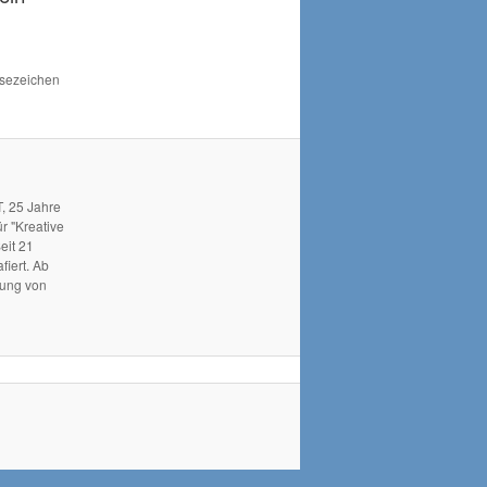
Lesezeichen
, 25 Jahre
r "Kreative
eit 21
fiert. Ab
hung von