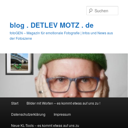
Zum
primären
Such
Inhalt
springen
blog . DETLEV MOTZ . de
fotoGEN – Magazin für emotionale Fotografie | Infos und News aus
der Fotoszene
Hauptmenü
Start
Bilder mit Worten – es kommt etwas auf uns zu !
Datenschutzerklärung
Impressum
Neue KL-Tools – es kommt etwas auf uns zu