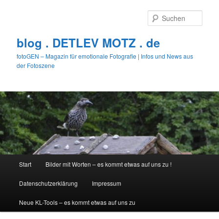
Zum
primären
Such
Inhalt
springen
blog . DETLEV MOTZ . de
fotoGEN – Magazin für emotionale Fotografie | Infos und News aus
der Fotoszene
Hauptmenü
Start
Bilder mit Worten – es kommt etwas auf uns zu !
Datenschutzerklärung
Impressum
Neue KL-Tools – es kommt etwas auf uns zu