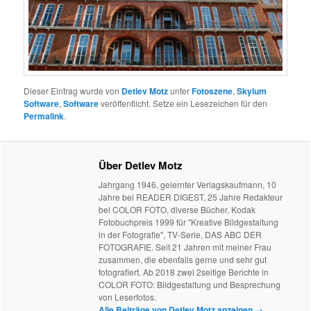
Dieser Eintrag wurde von
Detlev Motz
unter
Fotoszene
,
Skylum
Software
,
Software
veröffentlicht. Setze ein Lesezeichen für den
Permalink
.
Über Detlev Motz
Jahrgang 1946, gelernter Verlagskaufmann, 10
Jahre bei READER DIGEST, 25 Jahre Redakteur
bei COLOR FOTO, diverse Bücher, Kodak
Fotobuchpreis 1999 für "Kreative Bildgestaltung
in der Fotografie", TV-Serie, DAS ABC DER
FOTOGRAFIE. Seit 21 Jahren mit meiner Frau
zusammen, die ebenfalls gerne und sehr gut
fotografiert. Ab 2018 zwei 2seitige Berichte in
COLOR FOTO: Bildgestaltung und Besprechung
von Leserfotos.
Alle Beiträge von Detlev Motz anzeigen
→