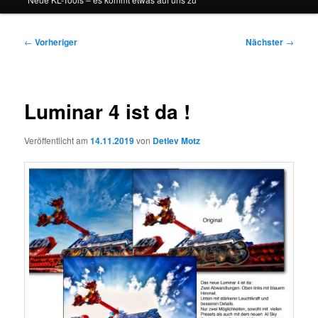
Beitragsnavigation
←
Vorheriger
Nächster
→
Luminar 4 ist da !
Veröffentlicht am
14.11.2019
von
Detlev Motz