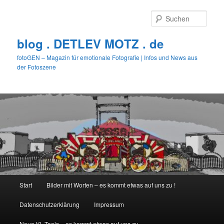
Zum
primären
Such
Inhalt
springen
blog . DETLEV MOTZ . de
fotoGEN – Magazin für emotionale Fotografie | Infos und News aus
der Fotoszene
Hauptmenü
Start
Bilder mit Worten – es kommt etwas auf uns zu !
Datenschutzerklärung
Impressum
Neue KL-Tools – es kommt etwas auf uns zu