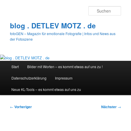
Zum
primären
Such
Inhalt
springen
blog . DETLEV MOTZ . de
fotoGEN – Magazin für emotionale Fotografie | Infos und News aus
der Fotoszene
Hauptmenü
Start
Bilder mit Worten – es kommt etwas auf uns zu !
Datenschutzerklärung
Impressum
Neue KL-Tools – es kommt etwas auf uns zu
Beitragsnavigation
←
Vorheriger
Nächster
→