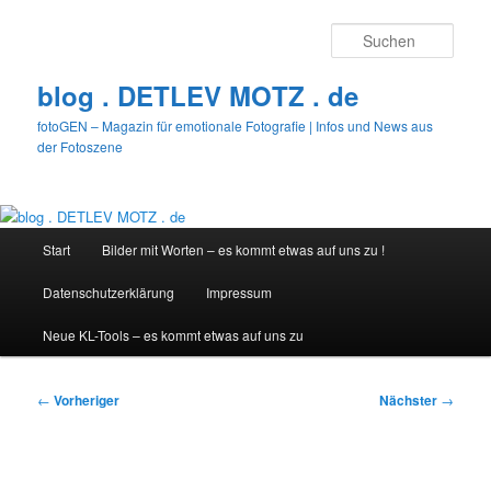
Zum
primären
Such
Inhalt
springen
blog . DETLEV MOTZ . de
fotoGEN – Magazin für emotionale Fotografie | Infos und News aus
der Fotoszene
Hauptmenü
Start
Bilder mit Worten – es kommt etwas auf uns zu !
Datenschutzerklärung
Impressum
Neue KL-Tools – es kommt etwas auf uns zu
Beitragsnavigation
←
Vorheriger
Nächster
→