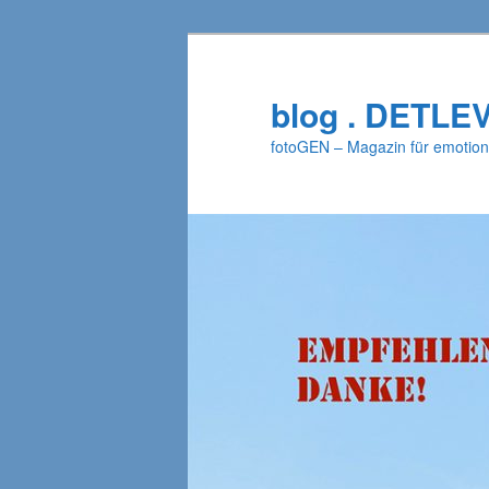
Zum
primären
Inhalt
blog . DETLE
springen
fotoGEN – Magazin für emotion