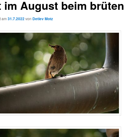
zt im August beim brüten
ht am
31.7.2022
von
Detlev Motz