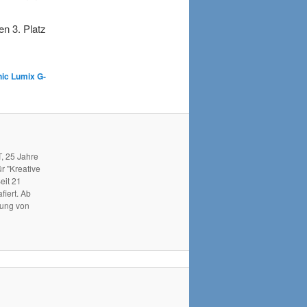
en 3. Platz
ic Lumix G-
, 25 Jahre
r "Kreative
eit 21
fiert. Ab
hung von