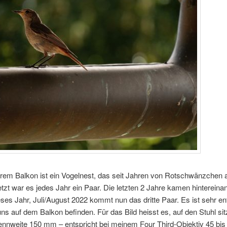
rem Balkon ist ein Vogelnest, das seit Jahren von Rotschwänzchen 
jetzt war es jedes Jahr ein Paar. Die letzten 2 Jahre kamen hintereina
ses Jahr, Juli/August 2022 kommt nun das dritte Paar. Es ist sehr en
ns auf dem Balkon befinden. Für das Bild heisst es, auf den Stuhl si
rennweite 150 mm – entspricht bei meinem Four Third-Objektiv 45 bi