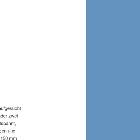
aufgesucht
nder zwei
tspannt,
tzen und
s 150 mm