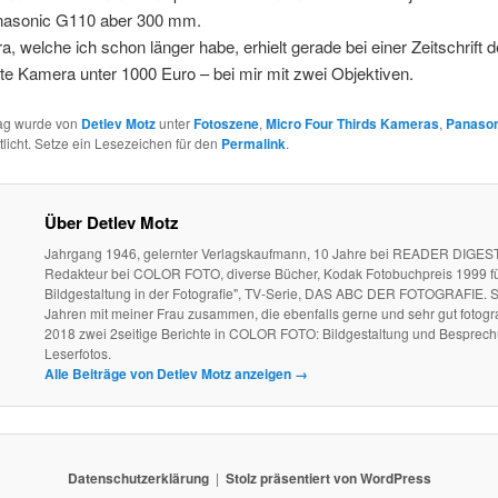
nasonic G110 aber 300 mm.
, welche ich schon länger habe, erhielt gerade bei einer Zeitschrift d
ste Kamera unter 1000 Euro – bei mir mit zwei Objektiven.
rag wurde von
Detlev Motz
unter
Fotoszene
,
Micro Four Thirds Kameras
,
Panason
tlicht. Setze ein Lesezeichen für den
Permalink
.
Über Detlev Motz
Jahrgang 1946, gelernter Verlagskaufmann, 10 Jahre bei READER DIGEST
Redakteur bei COLOR FOTO, diverse Bücher, Kodak Fotobuchpreis 1999 fü
Bildgestaltung in der Fotografie", TV-Serie, DAS ABC DER FOTOGRAFIE. S
Jahren mit meiner Frau zusammen, die ebenfalls gerne und sehr gut fotogra
2018 zwei 2seitige Berichte in COLOR FOTO: Bildgestaltung und Besprec
Leserfotos.
Alle Beiträge von Detlev Motz anzeigen
→
Datenschutzerklärung
Stolz präsentiert von WordPress