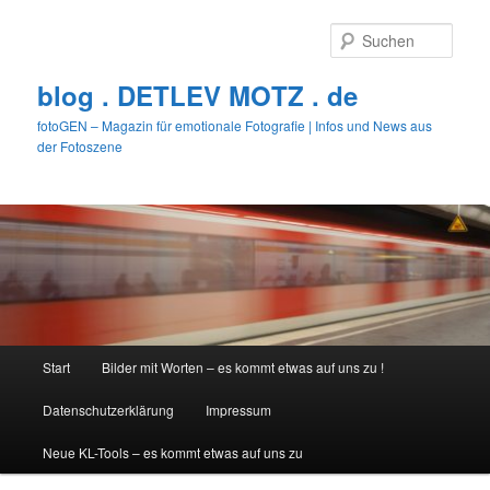
Zum
primären
Such
Inhalt
springen
blog . DETLEV MOTZ . de
fotoGEN – Magazin für emotionale Fotografie | Infos und News aus
der Fotoszene
Hauptmenü
Start
Bilder mit Worten – es kommt etwas auf uns zu !
Datenschutzerklärung
Impressum
Neue KL-Tools – es kommt etwas auf uns zu