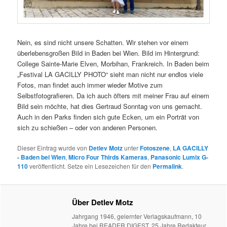
Nein, es sind nicht unsere Schatten. Wir stehen vor einem
überlebensgroßen Bild in Baden bei Wien. Bild im Hintergrund:
College Sainte-Marie Elven, Morbihan, Frankreich. In Baden beim
„Festival LA GACILLY PHOTO“ sieht man nicht nur endlos viele
Fotos, man findet auch immer wieder Motive zum
Selbstfotografieren. Da ich auch öfters mit meiner Frau auf einem
Bild sein möchte, hat dies Gertraud Sonntag von uns gemacht.
Auch in den Parks finden sich gute Ecken, um ein Porträt von
sich zu schießen – oder von anderen Personen.
Dieser Eintrag wurde von
Detlev Motz
unter
Fotoszene
,
LA GACILLY
- Baden bei Wien
,
Micro Four Thirds Kameras
,
Panasonic Lumix G-
110
veröffentlicht. Setze ein Lesezeichen für den
Permalink
.
Über Detlev Motz
Jahrgang 1946, gelernter Verlagskaufmann, 10
Jahre bei READER DIGEST, 25 Jahre Redakteur