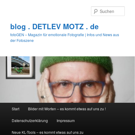
Zum
primären
Such
Inhalt
springen
blog . DETLEV MOTZ . de
fotoGEN – Magazin für emotionale Fotografie | Infos und News aus
der Fotoszene
Hauptmenü
Start
Bilder mit Worten – es kommt etwas auf uns zu !
Datenschutzerklärung
Impressum
Neue KL-Tools – es kommt etwas auf uns zu