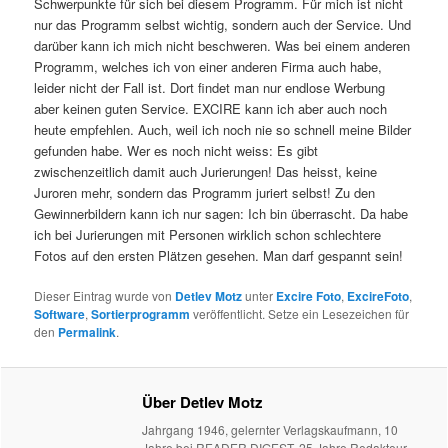
Schwerpunkte für sich bei diesem Programm. Für mich ist nicht
nur das Programm selbst wichtig, sondern auch der Service. Und
darüber kann ich mich nicht beschweren. Was bei einem anderen
Programm, welches ich von einer anderen Firma auch habe,
leider nicht der Fall ist. Dort findet man nur endlose Werbung
aber keinen guten Service. EXCIRE kann ich aber auch noch
heute empfehlen. Auch, weil ich noch nie so schnell meine Bilder
gefunden habe. Wer es noch nicht weiss: Es gibt
zwischenzeitlich damit auch Jurierungen! Das heisst, keine
Juroren mehr, sondern das Programm juriert selbst! Zu den
Gewinnerbildern kann ich nur sagen: Ich bin überrascht. Da habe
ich bei Jurierungen mit Personen wirklich schon schlechtere
Fotos auf den ersten Plätzen gesehen. Man darf gespannt sein!
Dieser Eintrag wurde von
Detlev Motz
unter
Excire Foto
,
ExcireFoto
,
Software
,
Sortierprogramm
veröffentlicht. Setze ein Lesezeichen für
den
Permalink
.
Über Detlev Motz
Jahrgang 1946, gelernter Verlagskaufmann, 10
Jahre bei READER DIGEST, 25 Jahre Redakteur