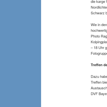
die karge 
Nordlichte
Schwarz b
Wie in den
hochwerti
Photo Rag 
Kolpingpla
– 18 Uhr 
Fotogrupp
Treffen d
Dazu haben
Treffen b
Austausch
DVF Bayer