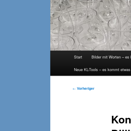
Hauptmenü
Start
Bilder mit Worten – es
Neue KL-Tools – es kommt etwas
Beitragsnavigation
←
Vorheriger
Kon