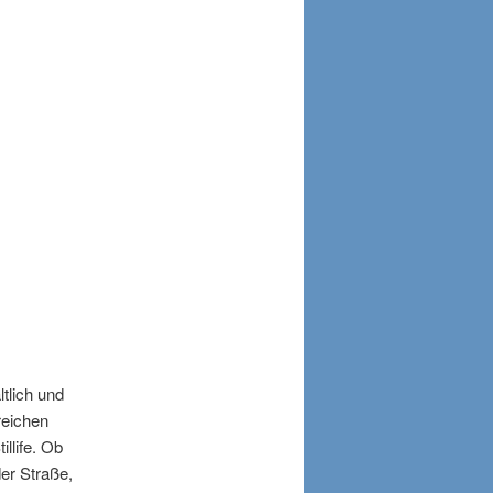
tlich und
reichen
illife. Ob
er Straße,