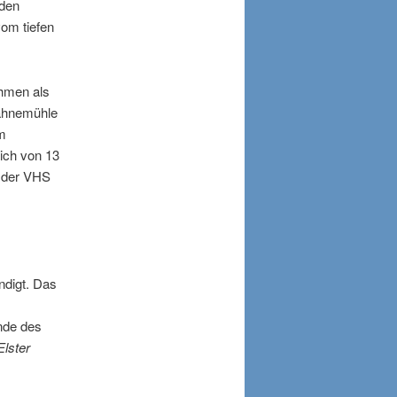
nden
vom tiefen
ahmen als
Hahnemühle
am
lich von 13
r der VHS
ndigt. Das
nde des
lster