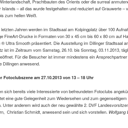
Winterlandschaft, Prachtbauten des Orients oder die surreal anmute
r Islands – all das wurde festgehalten und reduziert auf Grauwerte – 
is zum hellen Weiß.
 letzten Jahren werden im Stadtsaal am Kolpingplatz über 100 Aufn
ge FineArt-Drucke in Formaten von 30 x 45 cm bis 60 x 80 cm auf 
® Ultra Smooth präsentiert. Die Ausstellung im Dillinger Stadtsaal 
tz ist im Zeitraum vom Samstag, 26.10. bis Sonntag, 03.11.2013, täg
geöffnet. Für die Besucher ist immer mindestens ein Ansprechpartne
e Dillingen anwesend.
er Fotoclubszene am 27.10.2013 von 13 – 18 Uhr
 sich bereits viele Interessierte von befreundeten Fotoclubs angekü
ietet eine gute Gelegenheit zum Wiedersehen und zum gegenseitigem
. Unter anderem wird auch der neu gewählte 2. DVF Landesvorsitze
n, Christian Schmidt, anwesend sein und sich vorstellen.
Wolfgang E