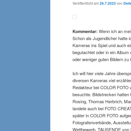
Veröffentlicht am
26.7.2023
von
Detl
Kommentar:
Wenn ich an mein
Schon als Jugendlicher hatte i
Kameras ins Spiel und auch 
begutachtet oder in ein Album 
oder weniger guten Bildern zu t
Ich will hier viele Jahre über
diversen Kameras viel erzählen
Redakteur bei COLOR FOTO wurde
besuchte. Bildstrecken hatten 
Rosing, Thomas Herbrich, Manf
landete auch bei FOTO CREAT
später in COLOR FOTO aufgen
Fotografenverbände, Ausstellun
Wettbewerb. TAUSENDE von Bil