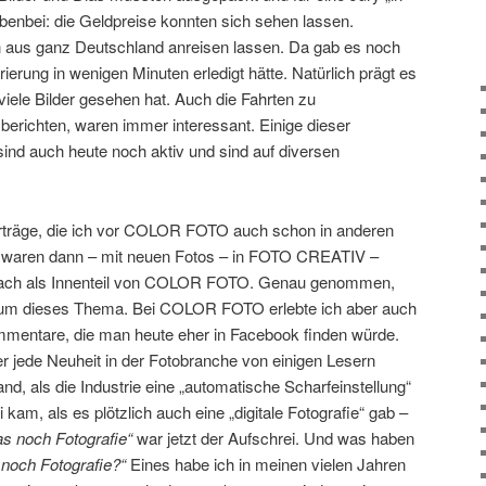
enbei: die Geldpreise konnten sich sehen lassen.
 aus ganz Deutschland anreisen lassen. Da gab es noch
urierung in wenigen Minuten erledigt hätte. Natürlich prägt es
iele Bilder gesehen hat. Auch die Fahrten zu
 berichten, waren immer interessant. Einige dieser
ind auch heute noch aktiv und sind auf diversen
rträge, die ich vor COLOR FOTO auch schon in anderen
e, waren dann – mit neuen Fotos – in FOTO CREATIV –
anach als Innenteil von COLOR FOTO. Genau genommen,
en um dieses Thema. Bei COLOR FOTO erlebte ich aber auch
mmentare, die man heute eher in Facebook finden würde.
 jede Neuheit in der Fotobranche von einigen Lesern
nd, als die Industrie eine „automatische Scharfeinstellung“
kam, als es plötzlich auch eine „digitale Fotografie“ gab –
das noch Fotografie“
war jetzt der Aufschrei. Und was haben
I noch Fotografie?“
Eines habe ich in meinen vielen Jahren