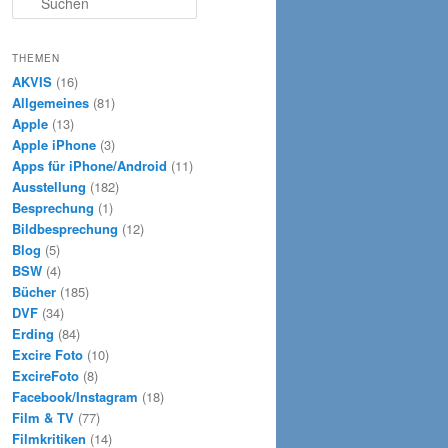
u
c
h
THEMEN
e
AKVIS
(16)
n
Allgemeines
(81)
Apple
(13)
Apple iPhone
(3)
Apps für iPhone/Android
(11)
Ausstellung
(182)
Besprechung
(1)
Bildbesprechung
(12)
Blog
(5)
BSW
(4)
Bücher
(185)
DVF
(34)
Erding
(84)
Excire Foto
(10)
ExcireFoto
(8)
Facebook/Instagram
(18)
Film & TV
(77)
Filmkritiken
(14)