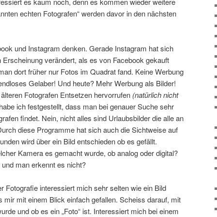
nteressiert es kaum noch, denn es kommen wieder weitere
nnten echten Fotografen“ werden davor in den nächsten
ook und Instagram denken. Gerade Instagram hat sich
h Erscheinung verändert, als es von Facebook gekauft
man dort früher nur Fotos im Quadrat fand. Keine Werbung
endloses Gelaber! Und heute? Mehr Werbung als Bilder!
en älteren Fotografen Entsetzen hervorrufen
(natürlich nicht
 habe ich festgestellt, dass man bei genauer Suche sehr
afen findet. Nein, nicht alles sind Urlaubsbilder die alle an
Durch diese Programme hat sich auch die Sichtweise auf
unden wird über ein Bild entschieden ob es gefällt.
welcher Kamera es gemacht wurde, ob analog oder digital?
st und man erkennt es nicht?
Fotografie interessiert mich sehr selten wie ein Bild
r mit einem Blick einfach gefallen. Scheiss darauf, mit
de und ob es ein „Foto“ ist. Interessiert mich bei einem