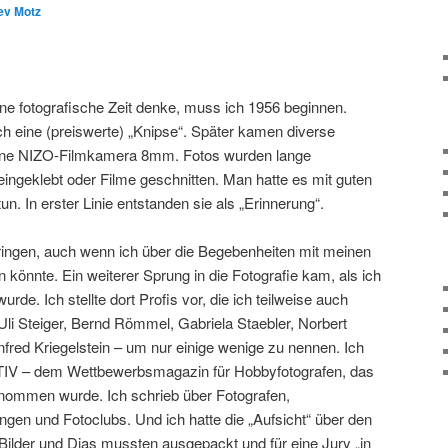
ev Motz
e fotografische Zeit denke, muss ich 1956 beginnen.
ch eine (preiswerte) „Knipse“. Später kamen diverse
eine NIZO-Filmkamera 8mm. Fotos wurden lange
eingeklebt oder Filme geschnitten. Man hatte es mit guten
un. In erster Linie entstanden sie als „Erinnerung“.
springen, auch wenn ich über die Begebenheiten mit meinen
 könnte. Ein weiterer Sprung in die Fotografie kam, als ich
. Ich stellte dort Profis vor, die ich teilweise auch
Uli Steiger, Bernd Römmel, Gabriela Staebler, Norbert
red Kriegelstein – um nur einige wenige zu nennen. Ich
IV – dem Wettbewerbsmagazin für Hobbyfotografen, das
ommen wurde. Ich schrieb über Fotografen,
gen und Fotoclubs. Und ich hatte die „Aufsicht“ über den
der und Dias mussten ausgepackt und für eine Jury „in