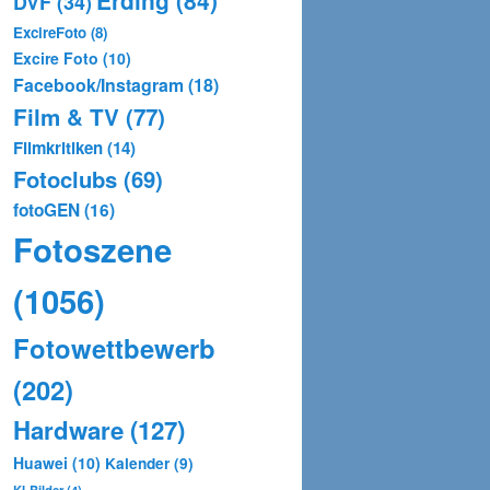
Erding
(84)
DVF
(34)
ExcireFoto
(8)
Excire Foto
(10)
Facebook/Instagram
(18)
Film & TV
(77)
Filmkritiken
(14)
Fotoclubs
(69)
fotoGEN
(16)
Fotoszene
(1056)
Fotowettbewerb
(202)
Hardware
(127)
Huawei
(10)
Kalender
(9)