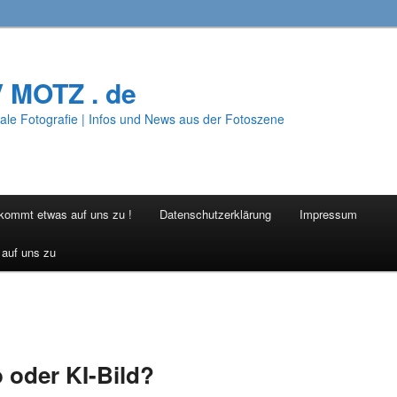
V MOTZ . de
ale Fotografie | Infos und News aus der Fotoszene
 kommt etwas auf uns zu !
Datenschutzerklärung
Impressum
 auf uns zu
 oder KI-Bild?