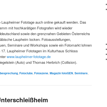
e Laupheimer Fototage auch online gekauft werden. Das
gramm mit hochkarätigen Fotografen wird wieder
üddeutschland sowie den grenznahen Gebieten Österreichs
äbische Laupheim locken. Fotoausstellungen,
uen, Seminare und Workshops sowie ein Fotomarkt lohnen
en 17. Laupheimer Fototagen im Kulturhaus Schloss
unter
www.laupheimer-fototage.de
egelstein (Auto) und Thomas Herbrich (Collision).
dbesprechung
,
Fotoclubs
,
Fotoszene
,
Magazin fotoGEN
,
Seminare
,
Unterschleißheim