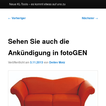
Neue KL-Tools – es kommt etwas auf uns zu
Beitragsnavigation
←
Vorheriger
Nächster
→
Sehen Sie auch die
Ankündigung in fotoGEN
Veröffentlicht am
3.11.2013
von
Detlev Motz