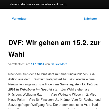
Neue KL-Tools – es kommt etwas auf uns zu
Beitragsnavigation
←
Vorheriger
Nächster
→
DVF: Wir gehen am 15.2. zur
Wahl
Veröffentlicht am
11.1.2014
von
Detlev Motz
Nachdem sich der alte Präsident mit einer unglaublichen Bild-
Aktion aus dem Präsidium katapultiert hat, sind wieder einmal
Neuwahlen angesagt. Sie finden am
Samstag, den 15. Februar
2014 in Würzburg im Novotel
statt. Zur Wahl stehen als
Präsident Wolfgang Rau – 1. Vize Wolfgang Wiesen – 2. Vize
Klaus Faltin – Vize für Finanzen Ute Krämer Vize für Rechts- und
Satzungsfragen Wolfgang Rau. Der „kommissarische Vize“ Karl-