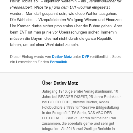
Heinz Tobias soll – eigentlich weiterhin – als
„Verantwortlicher für
Pressearbeit, Website (!) und dem DVF-Journal
eingesetzt
werden. Man darf gespannt sein, wie diese Wahlen ausgehen.
Die Wahl des 1. Vizepräsidenten Wolfgang Wiesen und Finanzen
Ute Krämer, dürfte sicher problemlos über die Bühne gehen. Aber
beim DVF ist man ja nie vor Überraschungen sicher. Immerhin
müssen die Bayern diesmal nicht durch die ganze Republik
fahren, um bei einer Wahl dabei zu sein.
Dieser Eintrag wurde von
Detlev Motz
unter
DVF
veröffentlicht. Setze
ein Lesezeichen für den
Permalink
.
Über Detlev Motz
Jahrgang 1946, gelernter Verlagskaufmann, 10
Jahre bei READER DIGEST, 25 Jahre Redakteur
bei COLOR FOTO, diverse Bücher, Kodak
Fotobuchpreis 1999 für "Kreative Bildgestaltung
in der Fotografie", TV-Serie, DAS ABC DER
FOTOGRAFIE. Seit 21 Jahren mit meiner Frau
zusammen, die ebenfalls gerne und sehr gut
fotografiert. Ab 2018 zwei 2seitige Berichte in