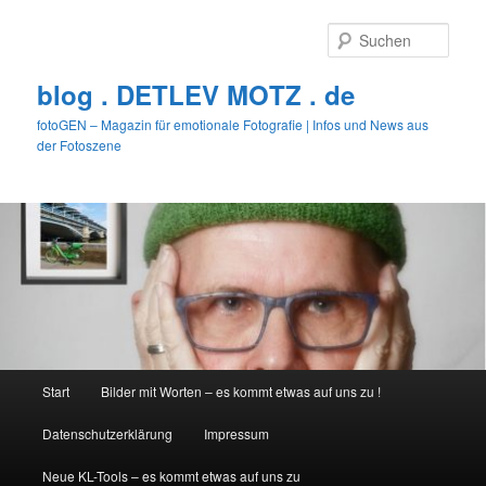
Zum
primären
Such
Inhalt
springen
blog . DETLEV MOTZ . de
fotoGEN – Magazin für emotionale Fotografie | Infos und News aus
der Fotoszene
Hauptmenü
Start
Bilder mit Worten – es kommt etwas auf uns zu !
Datenschutzerklärung
Impressum
Neue KL-Tools – es kommt etwas auf uns zu