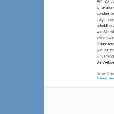
Am 26. Jun
Untergrund
sondern a
zeigt Ihne
erheblich 
wie Sie m
zeigen wir
Grund foto
wir uns tr
Unverbindl
die Webse
Dieser Eint
Fotosemina