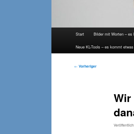
Hauptmenü
Start
Bilder mit Worten – es
Neue KL-Tools – es kommt etwas
Beitragsnavigation
←
Vorheriger
Wir
dan
Veröffentlic