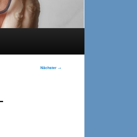
Nächster
→
–