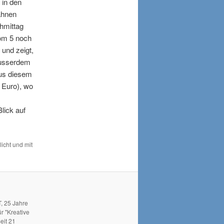
 in den
ahnen
hmittag
oom 5 noch
 und zeigt,
Ausserdem
Aus diesem
 Euro), wo
lick auf
licht und mit
, 25 Jahre
r "Kreative
eit 21