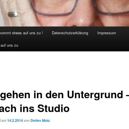
 kommt etwas auf uns zu !
Datenschutzerklärung
Impressum
 auf uns zu
 gehen in den Untergrund 
ach ins Studio
ht am
14.2.2014
von
Detlev Motz