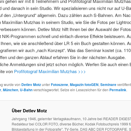
i gehen wir mit 8 Teilnehmern und Profifotograf Maximilian Mutzhas
 und danach in sein Studio. Wir spezialisieren uns nicht nur auf U-B
uf den „Untergrund“ allgemein. Dazu zählen auch S-Bahnen. Am Nac
n Maximilian Mutzhas in seinem Studio, wie Sie die Fotos per Lightr
verbessern können. Detlev Motz hilft Ihnen bei der Auswahl der Fotos
it NIK-Programmen schnell und einfach diverse Effekte beisteuern. 
 Ihnen, wie sie anschließend über LR 5 ein Buch gestalten können. 
grafieren wir auch „nach Konzept“. Was das Seminar kostet (ca. 110
effen und den ganzen Ablauf erfahren Sie in der nächsten Ausgabe.
iche Anmeldungen sind jetzt schon möglich. Werfen Sie auch einen B
ite von
Profifotograf Maximilian Mutzhas >>>
rag wurde von
Detlev Motz
unter
Fotoszene
,
Magazin fotoGEN
,
Seminare
veröffent
r
,
München
,
U-Bahn
verschlagwortet. Setze ein Lesezeichen für den
Permalink
.
Über Detlev Motz
Jahrgang 1946, gelernter Verlagskaufmann, 10 Jahre bei READER DIGEST
Redakteur bei COLOR FOTO, diverse Bücher, Kodak Fotobuchpreis 1999 fü
Bildgestaltung in der Fotografie", TV-Serie, DAS ABC DER FOTOGRAFIE. S