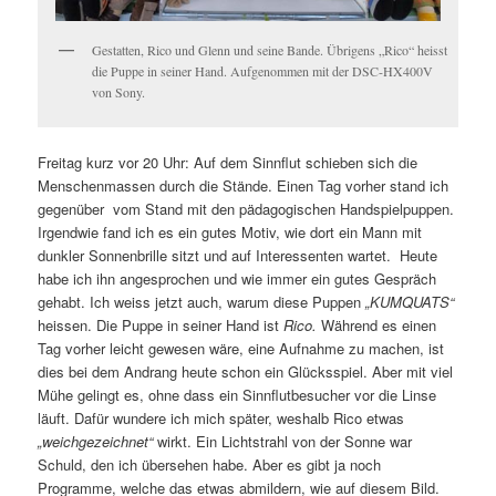
Gestatten, Rico und Glenn und seine Bande. Übrigens „Rico“ heisst
die Puppe in seiner Hand. Aufgenommen mit der DSC-HX400V
von Sony.
Freitag kurz vor 20 Uhr: Auf dem Sinnflut schieben sich die
Menschenmassen durch die Stände. Einen Tag vorher stand ich
gegenüber vom Stand mit den pädagogischen Handspielpuppen.
Irgendwie fand ich es ein gutes Motiv, wie dort ein Mann mit
dunkler Sonnenbrille sitzt und auf Interessenten wartet. Heute
habe ich ihn angesprochen und wie immer ein gutes Gespräch
gehabt. Ich weiss jetzt auch, warum diese Puppen
„KUMQUATS“
heissen. Die Puppe in seiner Hand ist
Rico.
Während es einen
Tag vorher leicht gewesen wäre, eine Aufnahme zu machen, ist
dies bei dem Andrang heute schon ein Glücksspiel. Aber mit viel
Mühe gelingt es, ohne dass ein Sinnflutbesucher vor die Linse
läuft. Dafür wundere ich mich später, weshalb Rico etwas
„weichgezeichnet“
wirkt. Ein Lichtstrahl von der Sonne war
Schuld, den ich übersehen habe. Aber es gibt ja noch
Programme, welche das etwas abmildern, wie auf diesem Bild.