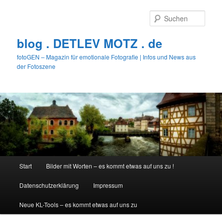
Zum
primären
Such
Inhalt
springen
blog . DETLEV MOTZ . de
fotoGEN – Magazin für emotionale Fotografie | Infos und News aus
der Fotoszene
Hauptmenü
Start
Bilder mit Worten – es kommt etwas auf uns zu !
Datenschutzerklärung
Impressum
Neue KL-Tools – es kommt etwas auf uns zu