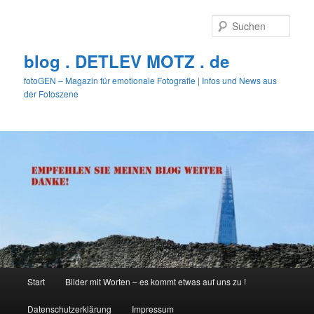
Zum
primären
Such
Inhalt
springen
blog . DETLEV MOTZ . de
fotoGEN – Magazin für emotionale Fotografie | Infos und News aus
der Fotoszene
Hauptmenü
Start
Bilder mit Worten – es kommt etwas auf uns zu !
Datenschutzerklärung
Impressum