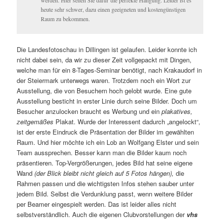
heute sehr schwer, dazu einen geeigneten und kostengünstigen
Raum zu bekommen.
Die Landesfotoschau in Dillingen ist gelaufen. Leider konnte ich
nicht dabei sein, da wir zu dieser Zeit vollgepackt mit Dingen,
welche man für ein 8-Tages-Seminar benötigt, nach Krakaudorf in
der Steiermark unterwegs waren. Trotzdem noch ein Wort zur
Ausstellung, die von Besuchern hoch gelobt wurde. Eine gute
Ausstellung besticht in erster Linie durch seine Bilder. Doch um
Besucher anzulocken braucht es Werbung und ein
plakatives,
zeitgemäßes
Plakat. Wurde der Interessent dadurch „angelockt“,
ist der erste Eindruck die Präsentation der Bilder im gewählten
Raum. Und hier möchte ich ein Lob an Wolfgang Elster und sein
Team aussprechen. Besser kann man die Bilder kaum noch
präsentieren. Top-Vergrößerungen, jedes Bild hat seine eigene
Wand
(der Blick bleibt nicht gleich auf 5 Fotos hängen),
die
Rahmen passen und die wichtigsten Infos stehen sauber unter
jedem Bild. Selbst die Verdunklung passt, wenn weitere Bilder
per Beamer eingespielt werden. Das ist leider alles nicht
selbstverständlich. Auch die eigenen Clubvorstellungen der
vhs