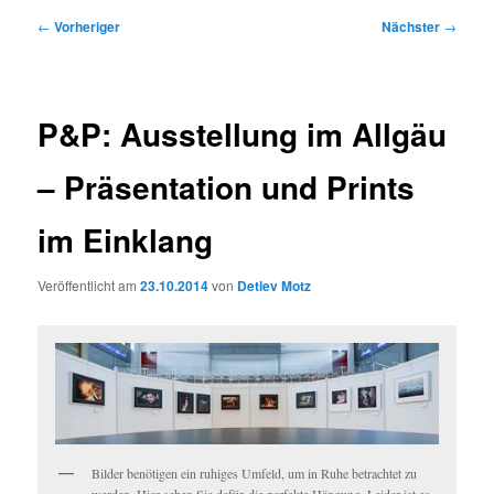
Beitragsnavigation
←
Vorheriger
Nächster
→
P&P: Ausstellung im Allgäu
– Präsentation und Prints
im Einklang
Veröffentlicht am
23.10.2014
von
Detlev Motz
Bilder benötigen ein ruhiges Umfeld, um in Ruhe betrachtet zu
werden. Hier sehen Sie dafür die perfekte Hängung. Leider ist es