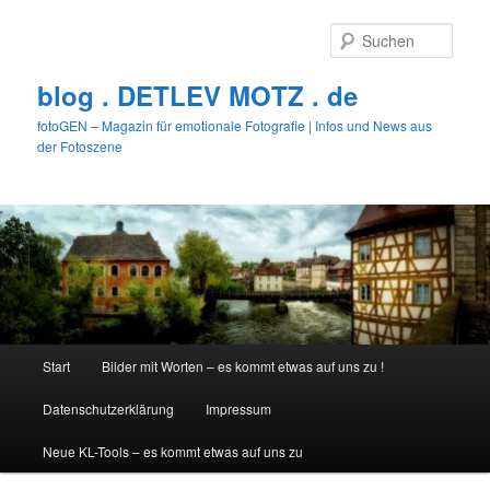
Zum
primären
Such
Inhalt
springen
blog . DETLEV MOTZ . de
fotoGEN – Magazin für emotionale Fotografie | Infos und News aus
der Fotoszene
Hauptmenü
Start
Bilder mit Worten – es kommt etwas auf uns zu !
Datenschutzerklärung
Impressum
Neue KL-Tools – es kommt etwas auf uns zu