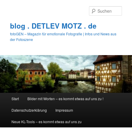
Zum
primären
Such
Inhalt
springen
blog . DETLEV MOTZ . de
fotoGEN – Magazin für emotionale Fotografie | Infos und News aus
der Fotoszene
Hauptmenü
Start
Bilder mit Worten – es kommt etwas auf uns zu !
Datenschutzerklärung
Impressum
Neue KL-Tools – es kommt etwas auf uns zu