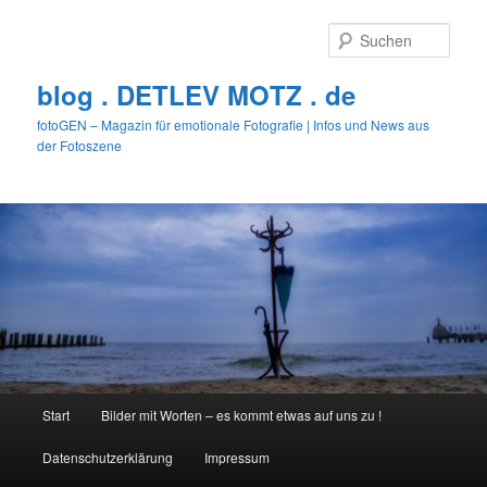
Zum
primären
Such
Inhalt
springen
blog . DETLEV MOTZ . de
fotoGEN – Magazin für emotionale Fotografie | Infos und News aus
der Fotoszene
Hauptmenü
Start
Bilder mit Worten – es kommt etwas auf uns zu !
Datenschutzerklärung
Impressum