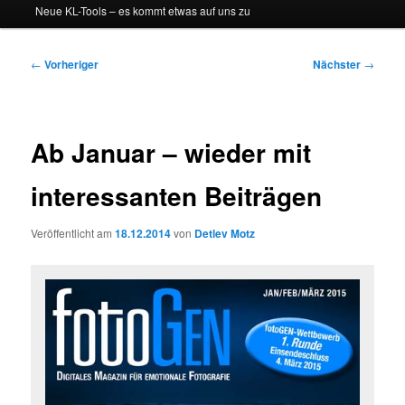
Neue KL-Tools – es kommt etwas auf uns zu
Beitragsnavigation
←
Vorheriger
Nächster
→
Ab Januar – wieder mit
interessanten Beiträgen
Veröffentlicht am
18.12.2014
von
Detlev Motz